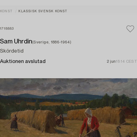
KONST
KLASSISK SVENSK KONST
1718883
Sam Uhrdin
(Sverige, 1886-1964)
Skördetid
Auktionen avslutad
2 jun
18:14 CEST