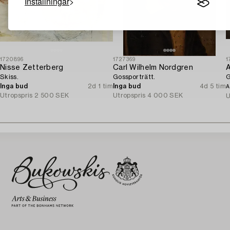
Inställningar
1720896
1727369
1
Nisse Zetterberg
Carl Wilhelm Nordgren
A
Skiss.
Gossporträtt.
G
Inga bud
2d 1 tim
Inga bud
4d 5 tim
A
Utropspris
2 500 SEK
Utropspris
4 000 SEK
U