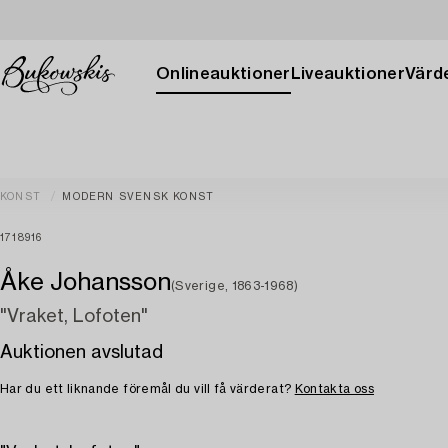
Onlineauktioner
Liveauktioner
Värde
KONST
MODERN SVENSK KONST
1718916
Åke Johansson
(Sverige, 1863-1968)
"Vraket, Lofoten"
Auktionen avslutad
Har du ett liknande föremål du vill få värderat?
Kontakta oss