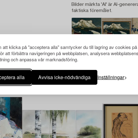
Bilder märkta 'AI' är AI-generer
faktiska föremålet.
att klicka på "acceptera alla" samtycker du till lagring av cookies på
för att förbättra navigeringen på webbplatsen, analysera webbplatsen
ning och anpassa vår marknadsföring.
Andra har även tittat på
eptera alla
Avvisa icke-nödvändiga
Inställningar