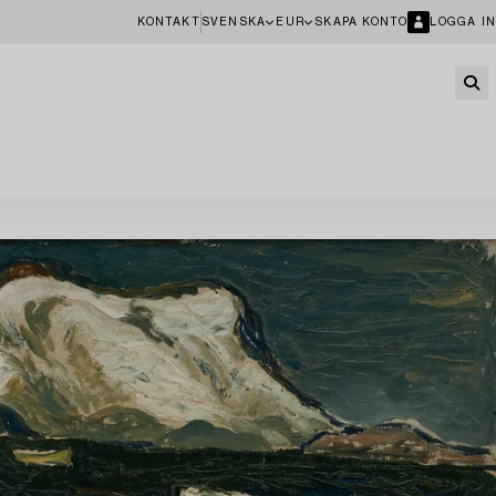
KONTAKT
SVENSKA
EUR
SKAPA KONTO
LOGGA IN