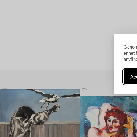
Genom 
enhet 
använd
Acc