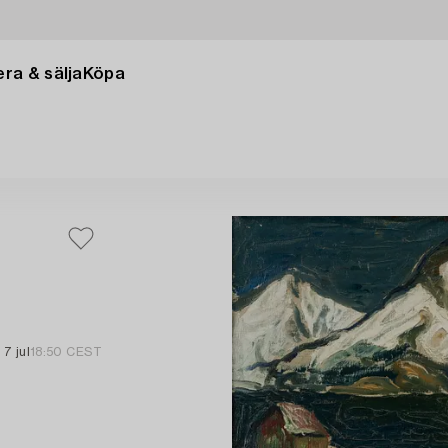
ra & sälja
Köpa
7 jul
18:50 CEST