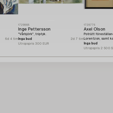
1729868
1728776
Inge Pettersson
Axel Olson
"Vårbjörk", triptyk.
Poträtt föreställa
Lorentzon, samt ka
6d 4 tim
Inga bud
2d 7 tim
Kamrer Ingvarsson
Inga bud
Utropspris
300 EUR
Utropspris
2 500 