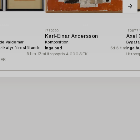
1732290
172877
Karl-Einar Andersson
Axel 
nde Valdemar
Komposition.
Bygata 
rikatyr föreställande
Inga bud
5d 6 tim
Inga b
.
5 tim 12m
Utropspris
4 000 SEK
Utrops
SEK