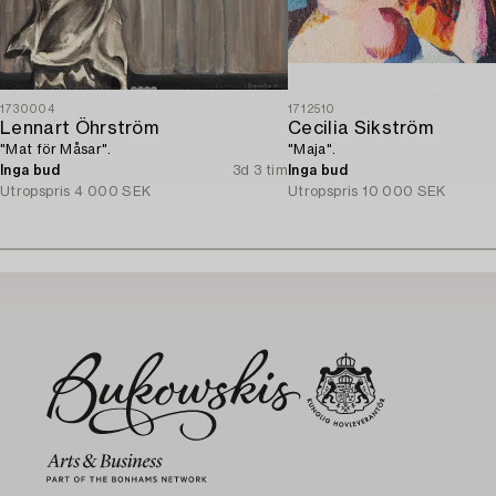
1730004
1712510
Lennart Öhrström
Cecilia Sikström
"Mat för Måsar".
"Maja".
Inga bud
3d 3 tim
Inga bud
Utropspris
4 000 SEK
Utropspris
10 000 SEK