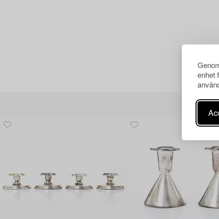
Genom 
enhet 
använd
Acc