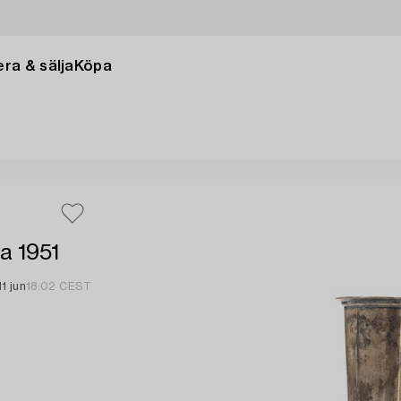
ra & sälja
Köpa
la 1951
11 jun
18:02 CEST