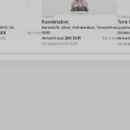
1732112
172880
Kandelaber,
Tore 
1900-tal.
barockstil, silver, Kultakeskus, Tavastehus
Ljussta
1985.
Götebo
SEK
3d 4 tim
Aktuellt bud
250 EUR
6d 3 tim
Aktuel
SEK
Utropspris
600 EUR
Utrops