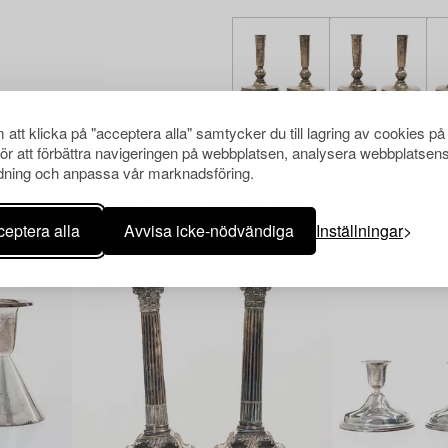
att klicka på "acceptera alla" samtycker du till lagring av cookies på
för att förbättra navigeringen på webbplatsen, analysera webbplatsen
ning och anpassa vår marknadsföring.
Andra har även tittat på
eptera alla
Avvisa icke-nödvändiga
Inställningar