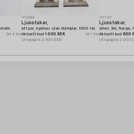
1723263
1727127
Ljusstakar,
Ljusstakar,
ckholm.
ett par, nysilver, utan stämplar, 1900-tal.
silver, 3st, Norge, 
3d 4 tim
Aktuellt bud
1 000 SEK
1d 1 tim
Aktuellt bud
800 
Utropspris
2 500 SEK
Utropspris
2 000 