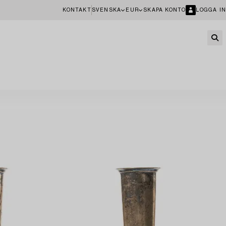
KONTAKT
SVENSKA
EUR
SKAPA KONTO
LOGGA IN