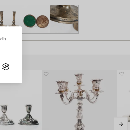
 din
s