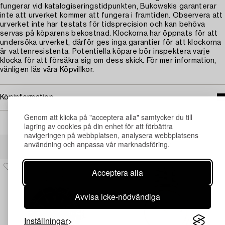
fungerar vid katalogiseringstidpunkten, Bukowskis garanterar
inte att urverket kommer att fungera i framtiden. Observera att
urverket inte har testats för tidsprecision och kan behöva
servas på köparens bekostnad. Klockorna har öppnats för att
undersöka urverket, därför ges inga garantier för att klockorna
är vattenresistenta. Potentiella köpare bör inspektera varje
klocka för att försäkra sig om dess skick. För mer information,
vänligen läs våra Köpvillkor.
Köpinformation
Genom att klicka på "acceptera alla" samtycker du till
lagring av cookies på din enhet för att förbättra
navigeringen på webbplatsen, analysera webbplatsens
Andra har även tittat på
användning och anpassa vår marknadsföring.
Acceptera alla
Avvisa icke-nödvändiga
Inställningar