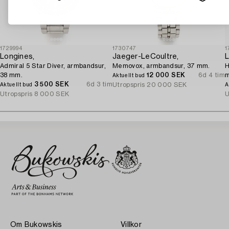
1729994
1730747
1
Longines,
Jaeger-LeCoultre,
L
Admiral 5 Star Diver, armbandsur,
Memovox, armbandsur, 37 mm.
H
38 mm.
12 000 SEK
6d 4 tim
Aktuellt bud
3 500 SEK
6d 3 tim
Utropspris
20 000 SEK
Aktuellt bud
A
Utropspris
8 000 SEK
U
Om Bukowskis
Villkor