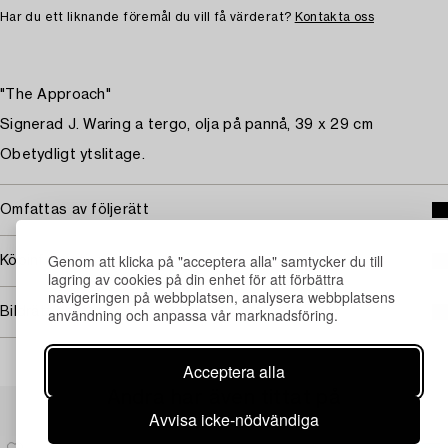
Har du ett liknande föremål du vill få värderat?
Kontakta oss
"The Approach"
Signerad J. Waring a tergo, olja på pannå, 39 x 29 cm
Obetydligt ytslitage.
Omfattas av följerätt
Genom att klicka på "acceptera alla" samtycker du till
Köpinformation
lagring av cookies på din enhet för att förbättra
navigeringen på webbplatsen, analysera webbplatsens
Bildrättigheter
användning och anpassa vår marknadsföring.
Acceptera alla
Andra har även tittat på
Avvisa icke-nödvändiga