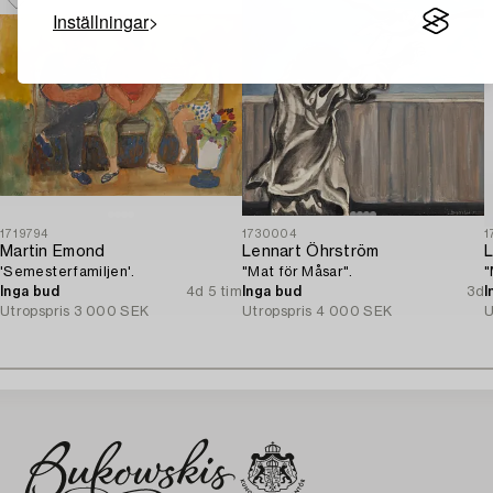
Inställningar
1719794
1730004
1
Martin Emond
Lennart Öhrström
L
'Semesterfamiljen'.
"Mat för Måsar".
"
Inga bud
4d 5 tim
Inga bud
3d
I
Utropspris
3 000 SEK
Utropspris
4 000 SEK
U