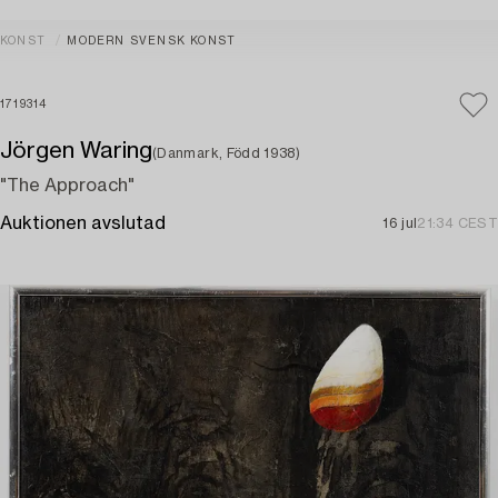
KONST
MODERN SVENSK KONST
1719314
Jörgen Waring
(Danmark, Född 1938)
"The Approach"
Auktionen avslutad
16 jul
21:34 CEST