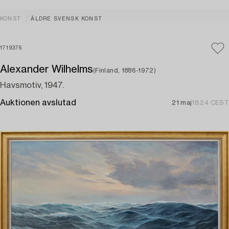
KONST
ÄLDRE SVENSK KONST
1719376
Alexander Wilhelms
(Finland, 1886-1972)
Havsmotiv, 1947.
Auktionen avslutad
21 maj
18:24 CEST