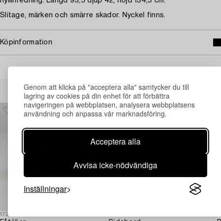
hyllinredning. Längd 93,5 djup 42, höjd 134,5 cm.
Slitage, märken och smärre skador. Nyckel finns.
Köpinformation
Andra har även tittat på
Genom att klicka på "acceptera alla" samtycker du till
lagring av cookies på din enhet för att förbättra
navigeringen på webbplatsen, analysera webbplatsens
användning och anpassa vår marknadsföring.
Acceptera alla
Avvisa icke-nödvändiga
Inställningar
1724555
1729908
1