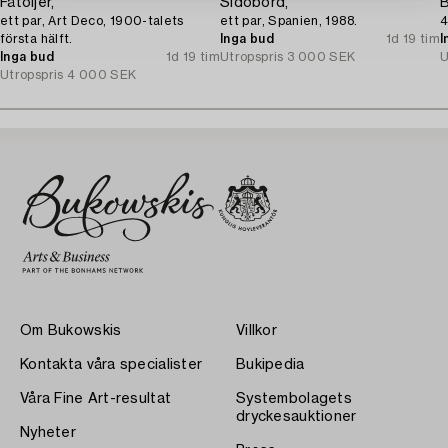
Fåtöljer,
Sidobord,
B
ett par, Art Deco, 1900-talets
ett par, Spanien, 1988.
4
första hälft.
Inga bud
1d 19 tim
I
Inga bud
1d 19 tim
Utropspris
3 000 SEK
U
Utropspris
4 000 SEK
Om Bukowskis
Villkor
Kontakta våra specialister
Bukipedia
Våra Fine Art-resultat
Systembolagets
dryckesauktioner
Nyheter