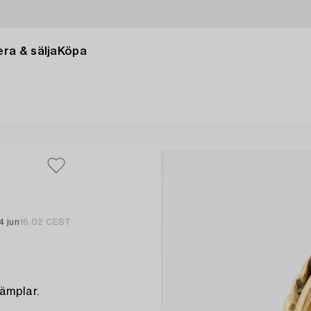
ra & sälja
Köpa
4 jun
16:02 CEST
tämplar.