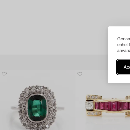
Genom 
enhet 
använd
Acc