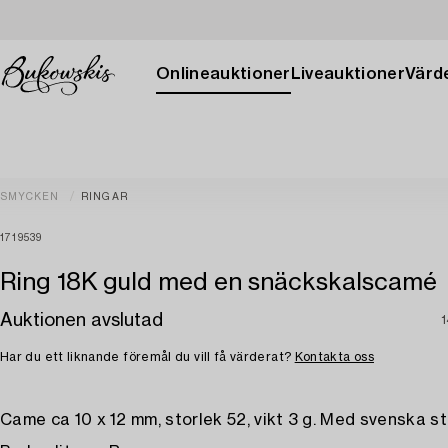
Onlineauktioner
Liveauktioner
Värde
SMYCKEN
RINGAR
1719539
Ring 18K guld med en snäckskalscamé
Auktionen avslutad
1
Har du ett liknande föremål du vill få värderat?
Kontakta oss
Came ca 10 x 12 mm, storlek 52, vikt 3 g. Med svenska s