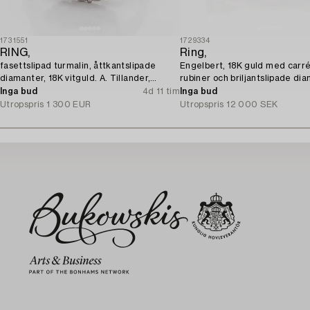
1731551
1729334
RING,
Ring,
fasettslipad turmalin, åttkantslipade
Engelbert, 18K guld med carr
diamanter, 18K vitguld. A. Tillander,
rubiner och briljantslipade di
Helsingfors 1975.
Inga bud
4d 11 tim
Inga bud
Utropspris
1 300 EUR
Utropspris
12 000 SEK