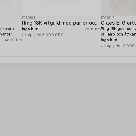
1729683
1709717
Ring 18K vitguld med pärlor och åttkantslipade diamanter.
Claës E. Giert
éslipade
Ring 18K guld och 
Inga bud
2d 11 tim
amanter.
briljant- och åttka
Utropspris
5 000 SEK
4d 12 tim
Inga bud
Utropspris
12 000