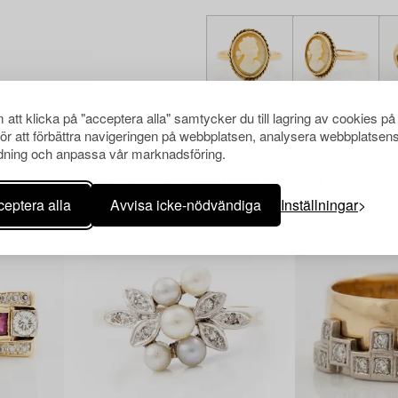
att klicka på "acceptera alla" samtycker du till lagring av cookies på
för att förbättra navigeringen på webbplatsen, analysera webbplatsen
ning och anpassa vår marknadsföring.
Andra har även tittat på
eptera alla
Avvisa icke-nödvändiga
Inställningar