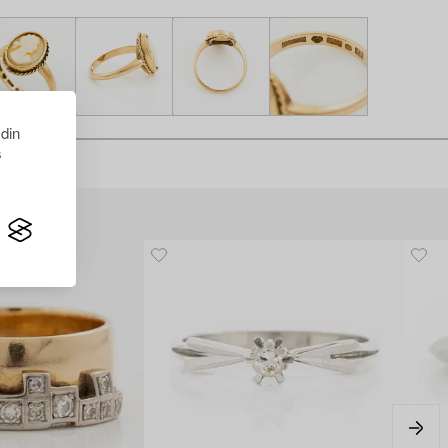
 din
s