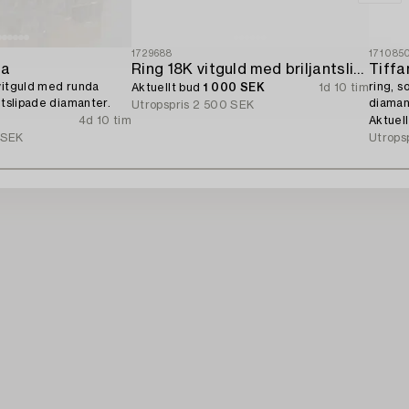
1729688
171085
ta
Ring 18K vitguld med briljantslipad diamant.
Tiffa
vitguld med runda
ring, s
Aktuellt bud
1 000 SEK
1d 10 tim
ntslipade diamanter.
diaman
Utropspris
2 500 SEK
certifi
4d 10 tim
Aktuel
 SEK
Utrops