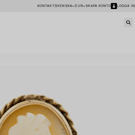
KONTAKT
SVENSKA
EUR
SKAPA KONTO
LOGGA IN