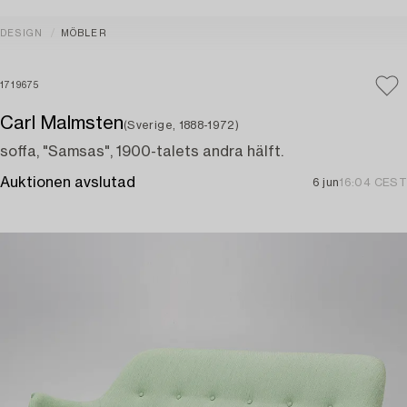
DESIGN
MÖBLER
1719675
Carl Malmsten
(Sverige, 1888-1972)
soffa, "Samsas", 1900-talets andra hälft.
Auktionen avslutad
6 jun
16:04 CEST