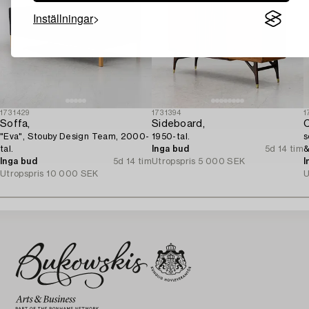
Inställningar
1731429
1731394
1
Soffa,
Sideboard,
C
"Eva", Stouby Design Team, 2000-
1950-tal.
s
tal.
Inga bud
5d 14 tim
&
Inga bud
5d 14 tim
Utropspris
5 000 SEK
I
Utropspris
10 000 SEK
U