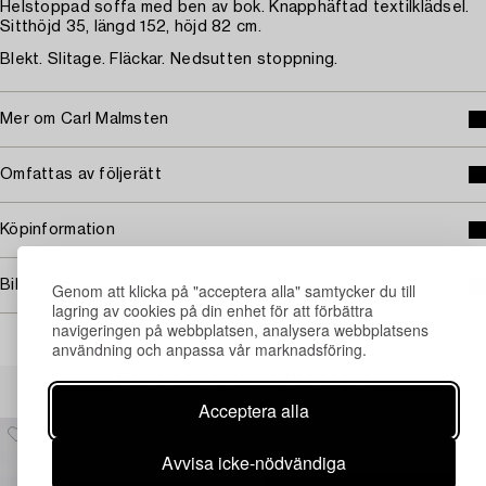
Helstoppad soffa med ben av bok. Knapphäftad textilklädsel.
Sitthöjd 35, längd 152, höjd 82 cm.
Blekt. Slitage. Fläckar. Nedsutten stoppning.
Mer om Carl Malmsten
Omfattas av följerätt
Köpinformation
Bildrättigheter
Genom att klicka på "acceptera alla" samtycker du till
lagring av cookies på din enhet för att förbättra
navigeringen på webbplatsen, analysera webbplatsens
användning och anpassa vår marknadsföring.
Andra har även tittat på
Acceptera alla
Avvisa icke-nödvändiga