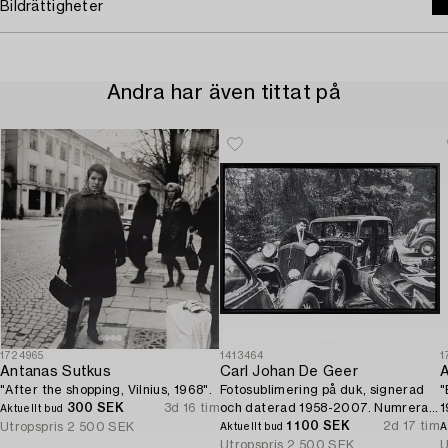
Bildrättigheter
Andra har även tittat på
1724965
1413464
1
Antanas Sutkus
Carl Johan De Geer
A
"After the shopping, Vilnius, 1968".
Fotosublimering på duk, signerad
"
300 SEK
3d 16 tim
och daterad 1958-2007. Numrerad
1
Aktuellt bud
1/3.
1 100 SEK
2d 17 tim
Utropspris
2 500 SEK
Aktuellt bud
A
Utropspris
2 500 SEK
U