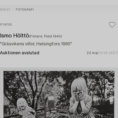
KONST
FOTOGRAFI
1719702
Ismo Hölttö
(Finland, Född 1940)
"Gräsvikens villor, Helsingfors 1965"
Auktionen avslutad
22 maj
20:59 CEST