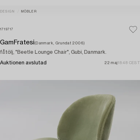
DESIGN
MÖBLER
1719717
GamFratesi
(Danmark, Grundat 2006)
fåtölj, "Beetle Lounge Chair", Gubi, Danmark.
Auktionen avslutad
22 maj
18:48 CEST