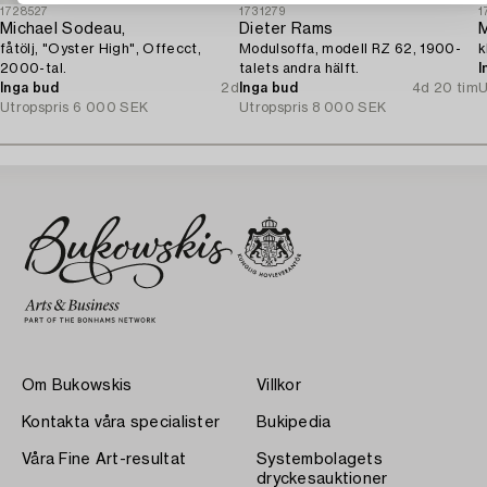
1728527
1731279
1
Michael Sodeau,
Dieter Rams
fåtölj, "Oyster High", Offecct,
Modulsoffa, modell RZ 62, 1900-
k
2000-tal.
talets andra hälft.
I
Inga bud
2d
Inga bud
4d 20 tim
U
Utropspris
6 000 SEK
Utropspris
8 000 SEK
Om Bukowskis
Villkor
Kontakta våra specialister
Bukipedia
Våra Fine Art-resultat
Systembolagets
dryckesauktioner