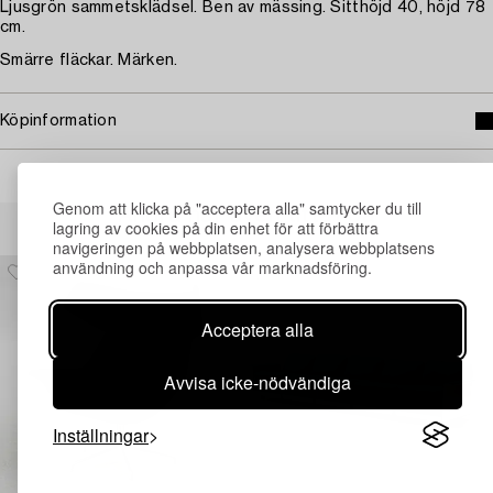
Ljusgrön sammetsklädsel. Ben av mässing. Sitthöjd 40, höjd 78
cm.
Smärre fläckar. Märken.
Köpinformation
Genom att klicka på "acceptera alla" samtycker du till
Andra har även tittat på
lagring av cookies på din enhet för att förbättra
navigeringen på webbplatsen, analysera webbplatsens
användning och anpassa vår marknadsföring.
Acceptera alla
Avvisa icke-nödvändiga
Inställningar