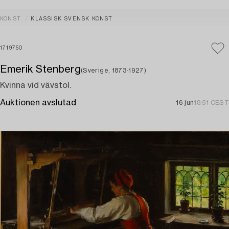
KONST
KLASSISK SVENSK KONST
1719750
Emerik Stenberg
(Sverige, 1873-1927)
Kvinna vid vävstol.
Auktionen avslutad
16 jun
18:51 CEST