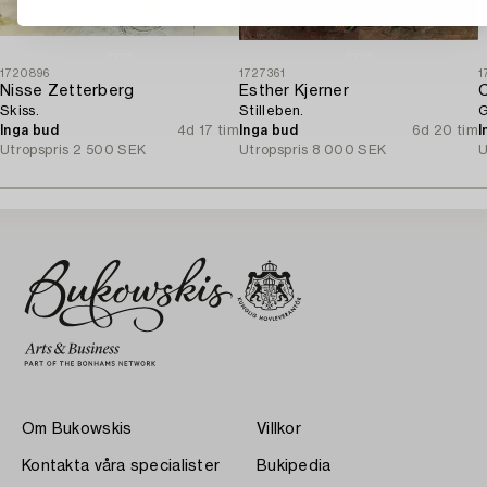
1720896
1727361
1
Nisse Zetterberg
Esther Kjerner
C
Skiss.
Stilleben.
G
Inga bud
4d 17 tim
Inga bud
6d 20 tim
I
Utropspris
2 500 SEK
Utropspris
8 000 SEK
U
Om Bukowskis
Villkor
Kontakta våra specialister
Bukipedia