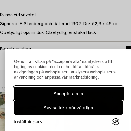
Kvinna vid vävstol.
Signerad E Stenberg och daterad 1902. Duk 52,3 x 46 cm.
Obetydligt ojämn duk. Obetydlig, enstaka fläck.
Köpinformation
Genom att klicka på "acceptera alla" samtycker du till
lagring av cookies på din enhet för att förbättra
navigeringen på webbplatsen, analysera webbplatsens
Andra har även tittat på
användning och anpassa vår marknadsföring.
Acceptera alla
Avvisa icke-nödvändiga
Inställningar