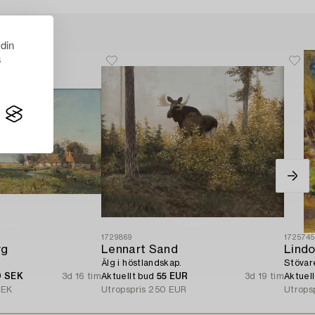
 din
s
1729869
172574
rg
Lennart Sand
Lindo
Älg i höstlandskap.
Stövar
0 SEK
3d 16 tim
Aktuellt bud
55 EUR
3d 19 tim
Aktuel
SEK
Utropspris
250 EUR
Utrops