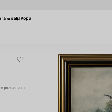
ra & sälja
Köpa
6 jul
21:38 CEST