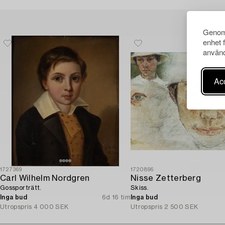
Genom 
enhet 
använd
Acc
1727369
1720896
Carl Wilhelm Nordgren
Nisse Zetterberg
Gossporträtt.
Skiss.
Inga bud
6d 16 tim
Inga bud
Utropspris
4 000 SEK
Utropspris
2 500 SEK