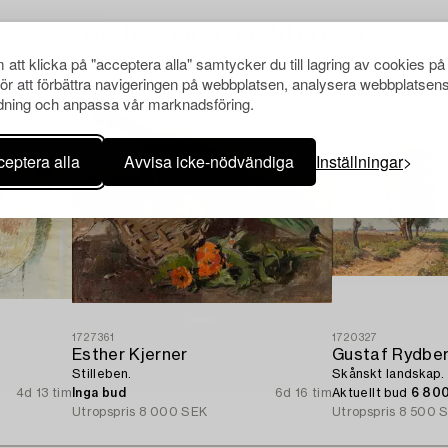
Andra har även tittat på
att klicka på "acceptera alla" samtycker du till lagring av cookies på
för att förbättra navigeringen på webbplatsen, analysera webbplatsen
ning och anpassa vår marknadsföring.
eptera alla
Avvisa icke-nödvändiga
Inställningar
1727361
1720327
Esther Kjerner
Gustaf Rydbe
Stilleben.
Skånskt landskap.
4d 13 tim
Inga bud
6d 16 tim
Aktuellt bud
6 80
Utropspris
8 000 SEK
Utropspris
8 500 