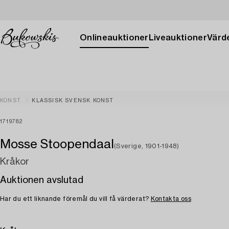
Onlineauktioner
Liveauktioner
Värde
KONST
KLASSISK SVENSK KONST
1719782
Mosse Stoopendaal
(Sverige, 1901-1948)
Kråkor
Auktionen avslutad
Har du ett liknande föremål du vill få värderat?
Kontakta oss