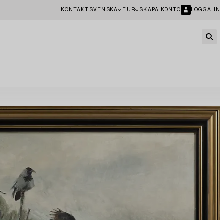
KONTAKT
SVENSKA
EUR
SKAPA KONTO
LOGGA IN