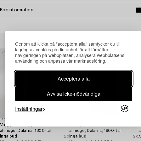
Köpinformation
Andra har även tittat på
Genom att klicka på "acceptera alla" samtycker du till
lagring av cookies på din enhet för att förbättra
navigeringen på webbplatsen, analysera webbplatsens
användning och anpassa vår marknadsföring.
Acceptera alla
Avvisa icke-nödvändiga
Inställningar
1729438
1729432
1
Vägghörnskåp,
Skåp,
S
allmoge, Dalarna, 1800-tal.
allmoge, Dalarna, 1800-tal.
a
Inga bud
2d
Inga bud
2d
A