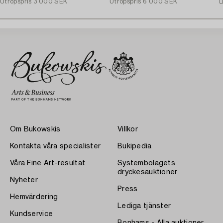
Utropspris
3 000 SEK
Utropspris
6 000 SEK
U
Om Bukowskis
Villkor
Kontakta våra specialister
Bukipedia
Våra Fine Art-resultat
Systembolagets
dryckesauktioner
Nyheter
Press
Hemvärdering
Lediga tjänster
Kundservice