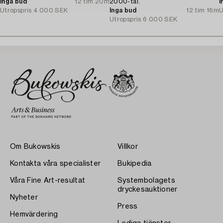
Inga bud
12 tim 20m
2000-tal.
I
Utropspris
4 000 SEK
Inga bud
12 tim 16m
U
Utropspris
6 000 SEK
Om Bukowskis
Villkor
Kontakta våra specialister
Bukipedia
Våra Fine Art-resultat
Systembolagets
dryckesauktioner
Nyheter
Press
Hemvärdering