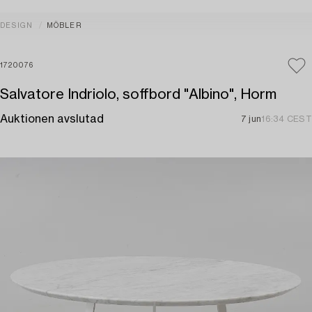
DESIGN
MÖBLER
1720076
Salvatore Indriolo, soffbord "Albino", Horm
Auktionen avslutad
7 jun
16:34 CEST