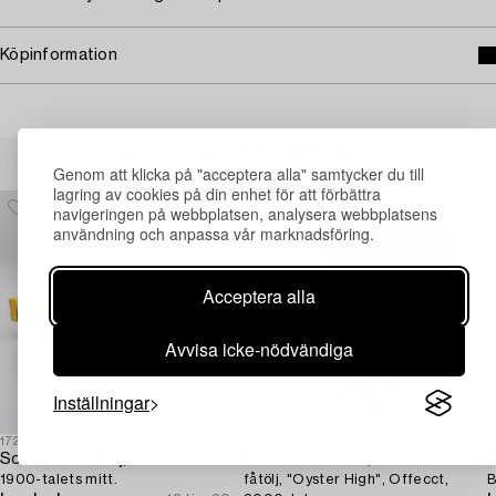
Köpinformation
Andra har även tittat på
Genom att klicka på "acceptera alla" samtycker du till
lagring av cookies på din enhet för att förbättra
navigeringen på webbplatsen, analysera webbplatsens
användning och anpassa vår marknadsföring.
Acceptera alla
Avvisa icke-nödvändiga
Inställningar
1729210
1728527
1
Soffa och fåtölj,
Michael Sodeau,
1900-talets mitt.
fåtölj, "Oyster High", Offecct,
B