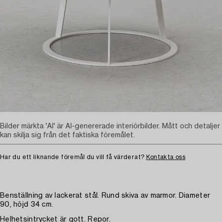
Bilder märkta 'AI' är AI-genererade interiörbilder. Mått och detaljer
kan skilja sig från det faktiska föremålet.
Har du ett liknande föremål du vill få värderat?
Kontakta oss
Benställning av lackerat stål. Rund skiva av marmor. Diameter
90, höjd 34 cm.
Helhetsintrycket är gott. Repor.