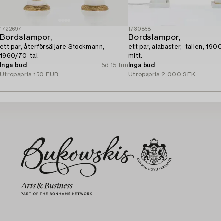
1722697
1730858
Bordslampor,
Bordslampor,
ett par, återförsäljare Stockmann,
ett par, alabaster, Italien, 190
1960/70-tal.
mitt.
Inga bud
5d 15 tim
Inga bud
Utropspris
150 EUR
Utropspris
2 000 SEK