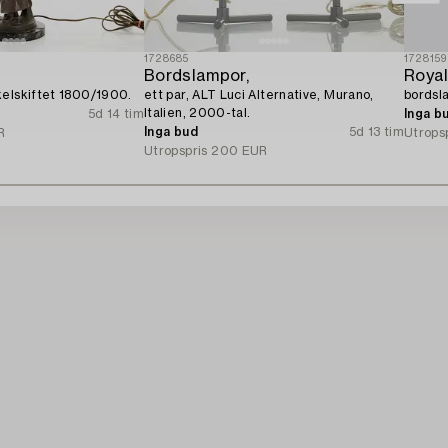
1728685
1728159
Bordslampor,
Roya
kelskiftet 1800/1900.
ett par, ALT Luci Alternative, Murano,
bordsl
Italien, 2000-tal.
5d 14 tim
Inga b
Inga bud
5d 13 tim
R
Utrops
Utropspris
200 EUR