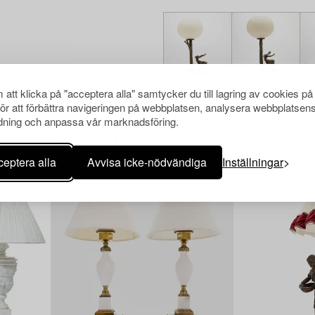
att klicka på "acceptera alla" samtycker du till lagring av cookies på
för att förbättra navigeringen på webbplatsen, analysera webbplatsen
ning och anpassa vår marknadsföring.
Andra har även tittat på
eptera alla
Avvisa icke-nödvändiga
Inställningar