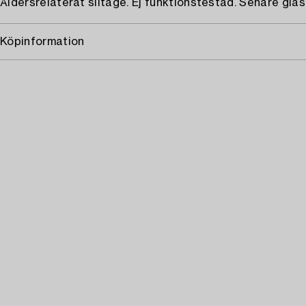
Åldersrelaterat slitage. Ej funktionstestad. Senare gla
Köpinformation