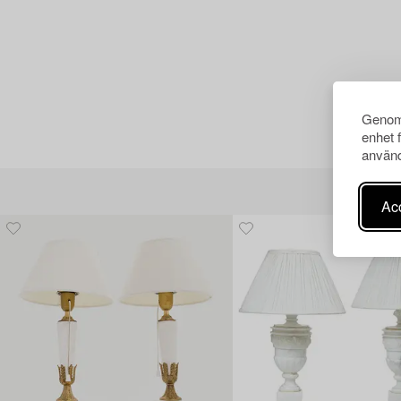
Genom 
enhet 
använd
Acc