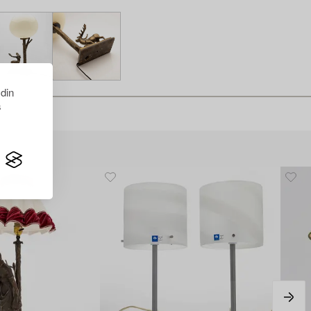
 din
s