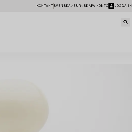
KONTAKT
SVENSKA
EUR
SKAPA KONTO
LOGGA IN