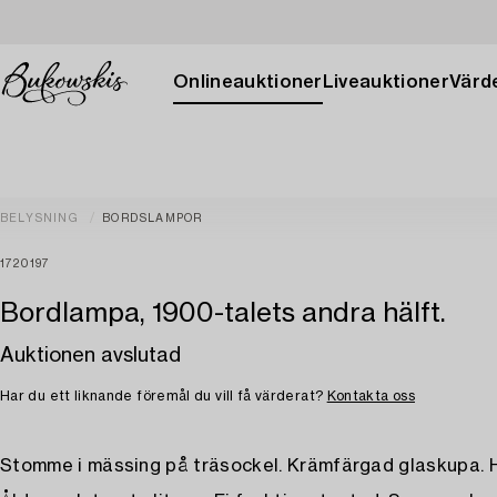
Onlineauktioner
Liveauktioner
Värde
BELYSNING
BORDSLAMPOR
1720197
Bordlampa, 1900-talets andra hälft.
Auktionen avslutad
Har du ett liknande föremål du vill få värderat?
Kontakta oss
Stomme i mässing på träsockel. Krämfärgad glaskupa. H