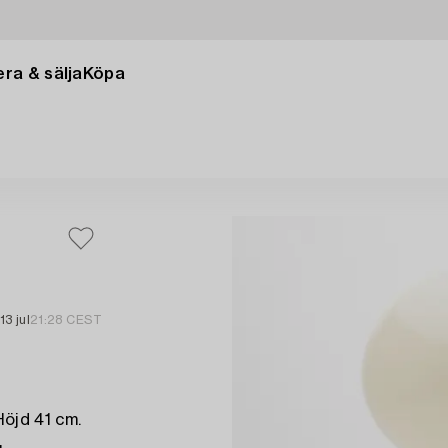
ra & sälja
Köpa
13 jul
21:28 CEST
öjd 41 cm.