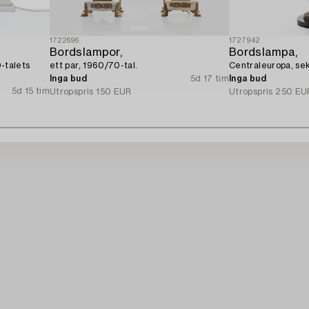
1722696
1727942
Bordslampor,
Bordslampa,
0-talets
ett par, 1960/70-tal.
Centraleuropa, se
Inga bud
5d 17 tim
Inga bud
5d 15 tim
Utropspris
150 EUR
Utropspris
250 EU