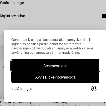
Smärre slitage.
Köpinformation
Andra har även tittat på
Genom att klicka på "acceptera alla" samtycker du till
lagring av cookies på din enhet för att förbättra
navigeringen på webbplatsen, analysera webbplatsens
användning och anpassa vår marknadsföring.
Acceptera alla
Avvisa icke-nödvändiga
Inställningar
1729534
1732282
1
Gustaf Möllenborg
Tillander,
D