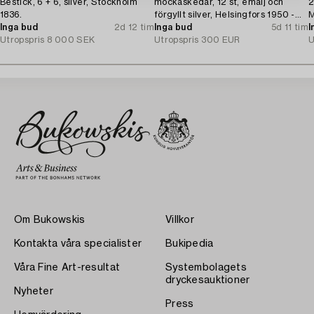
Bestick, 6 + 6, silver, Stockholm
mockaskedar, 12 st, emalj och
2
1836.
förgyllt silver, Helsingfors 1950 -
M
Inga bud
2d 12 tim
1962.
Inga bud
5d 11 tim
I
Utropspris
8 000 SEK
Utropspris
300 EUR
U
Om Bukowskis
Villkor
Kontakta våra specialister
Bukipedia
Våra Fine Art-resultat
Systembolagets
dryckesauktioner
Nyheter
Press