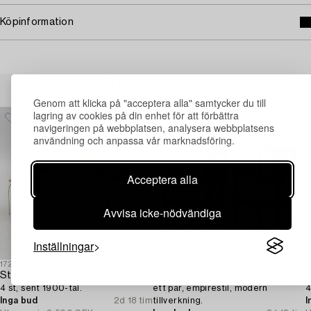
Köpinformation
Andra har även tittat på
Genom att klicka på "acceptera alla" samtycker du till
lagring av cookies på din enhet för att förbättra
navigeringen på webbplatsen, analysera webbplatsens
användning och anpassa vår marknadsföring.
Acceptera alla
Avvisa icke-nödvändiga
Inställningar
1729904
1727085
1
Stolar,
Stolar,
S
4 st, sent 1900-tal.
ett par, empirestil, modern
4
Inga bud
2d 18 tim
tillverkning.
I