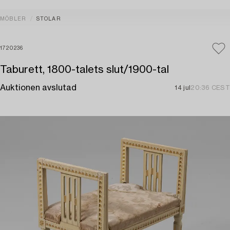
MÖBLER
STOLAR
1720236
Taburett, 1800-talets slut/1900-tal
Auktionen avslutad
14 jul
20:36 CEST