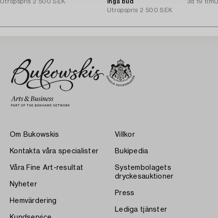
Utropspris
2 500 SEK
Inga bud
3d 19 tim
U
Utropspris
2 500 SEK
Om Bukowskis
Villkor
Kontakta våra specialister
Bukipedia
Våra Fine Art-resultat
Systembolagets
dryckesauktioner
Nyheter
Press
Hemvärdering
Lediga tjänster
Kundservice