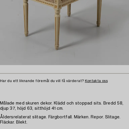
Har du ett liknande föremål du vill få värderat?
Kontakta oss
Målade med skuren dekor. Klädd och stoppad sits. Bredd 58,
djup 37, höjd 63, sitthöjd 41 cm.
Åldersrelaterat slitage. Färgbortfall. Märken. Repor. Slitage.
Fläckar. Blekt.