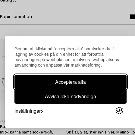
Slitage.
Köpinformation
Andra har även tittat på
Genom att klicka på "acceptera alla" samtycker du till
lagring av cookies på din enhet för att förbättra
navigeringen på webbplatsen, analysera webbplatsens
användning och anpassa vår marknadsföring.
Acceptera alla
Avvisa icke-nödvändiga
Inställningar
1731487
1723174
1
Kanna,
Elon Arenhill
P
mjöklkanna samt sockerskål,
Skålar, 2 st, sterling silver, Malmö,
o