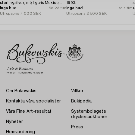
sterlingsilver, möjligtvis Mexico,
1993.
s
1900-talets mitt.
Inga bud
5d 23 tim
Inga bud
1d 1 tim
A
Utropspris
7 000 SEK
Utropspris
2 500 SEK
U
Om Bukowskis
Villkor
Kontakta våra specialister
Bukipedia
Våra Fine Art-resultat
Systembolagets
dryckesauktioner
Nyheter
Press
Hemvärdering