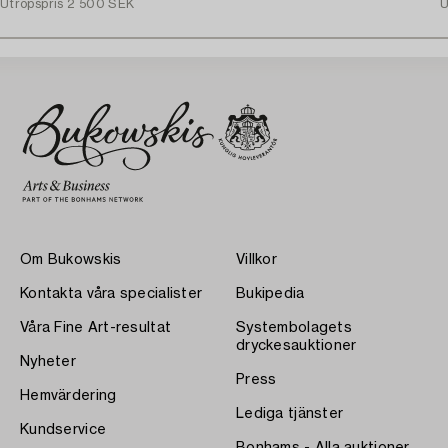
Utropspris
2 500 SEK
U
Om Bukowskis
Villkor
Kontakta våra specialister
Bukipedia
Våra Fine Art-resultat
Systembolagets
dryckesauktioner
Nyheter
Press
Hemvärdering
Lediga tjänster
Kundservice