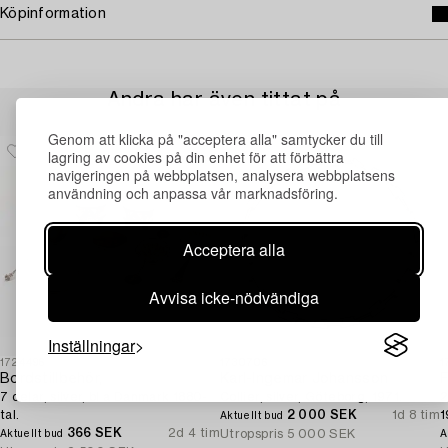
Köpinformation
Andra har även tittat på
Genom att klicka på "acceptera alla" samtycker du till
lagring av cookies på din enhet för att förbättra
navigeringen på webbplatsen, analysera webbplatsens
användning och anpassa vår marknadsföring.
Acceptera alla
Avvisa icke-nödvändiga
Inställningar
1724496
1730706
1
Bordstillbehör,
Karl-Ingemar Johansson
F
7 delar, silver, bl a Danmark 1880-
Collier, silver, Göteborg, 1971.
2
tal.
2 000 SEK
1d 8 tim
1
Aktuellt bud
366 SEK
2d 4 tim
Utropspris
5 000 SEK
Aktuellt bud
A