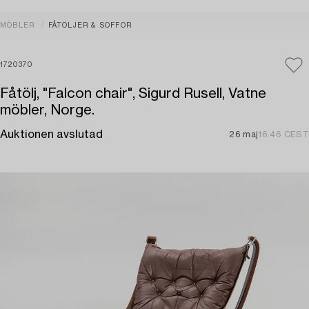
MÖBLER
FÅTÖLJER & SOFFOR
1720370
Fåtölj, "Falcon chair", Sigurd Rusell, Vatne
möbler, Norge.
Auktionen avslutad
26 maj
16:46 CEST