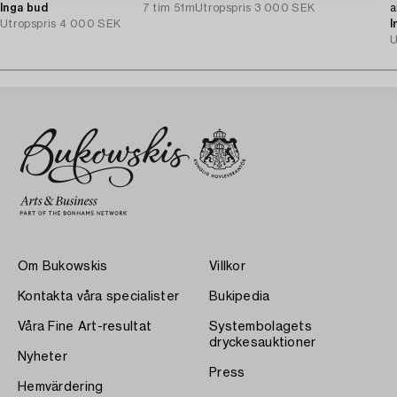
Inga bud
7 tim 51m
Utropspris
3 000 SEK
a
Utropspris
4 000 SEK
I
U
Om Bukowskis
Villkor
Kontakta våra specialister
Bukipedia
Våra Fine Art-resultat
Systembolagets
dryckesauktioner
Nyheter
Press
Hemvärdering