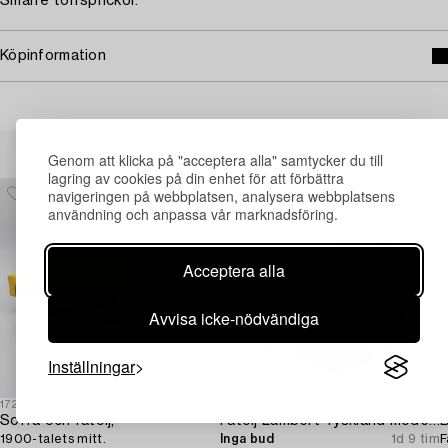
Smärre torrsprickor.
Köpinformation
Andra har även tittat på
Genom att klicka på "acceptera alla" samtycker du till
lagring av cookies på din enhet för att förbättra
navigeringen på webbplatsen, analysera webbplatsens
användning och anpassa vår marknadsföring.
Acceptera alla
Avvisa icke-nödvändiga
Inställningar
1729210
1731361
1
Soffa och fåtölj,
Fåtölj Lambert Tyskland modern tillverkning.
1900-talets mitt.
Inga bud
1d 9 tim
F