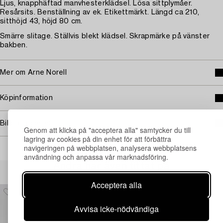
Ljus, knapphäftad manvhesterklädsel. Lösa sittplymåer.
Resårsits. Benställning av ek. Etikettmärkt. Längd ca 210,
sitthöjd 43, höjd 80 cm.
Smärre slitage. Ställvis blekt klädsel. Skrapmärke på vänster
bakben.
Mer om Arne Norell
Köpinformation
Bildrättigheter
Genom att klicka på "acceptera alla" samtycker du till
lagring av cookies på din enhet för att förbättra
navigeringen på webbplatsen, analysera webbplatsens
användning och anpassa vår marknadsföring.
Andra har även tittat på
Acceptera alla
Avvisa icke-nödvändiga