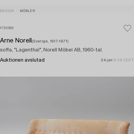
DESIGN
MÖBLER
1720382
Arne Norell
(Sverige, 1917-1971)
soffa, "Lagenthal", Norell Möbel AB, 1960-tal.
Auktionen avslutad
24 jun
16:48 CEST