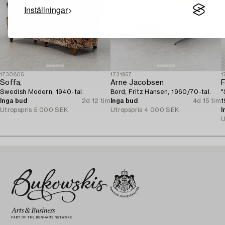
Inställningar
1730805
1731957
1
Soffa,
Arne Jacobsen
F
Swedish Modern, 1940-tal.
Bord, Fritz Hansen, 1960/70-tal.
"
Inga bud
2d 12 tim
Inga bud
4d 15 tim
1
Utropspris
5 000 SEK
Utropspris
4 000 SEK
I
U