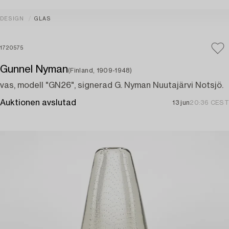
DESIGN
GLAS
1720575
Gunnel Nyman
(Finland, 1909-1948)
vas, modell "GN26", signerad G. Nyman Nuutajärvi Notsjö.
Auktionen avslutad
13 jun
20:36 CEST