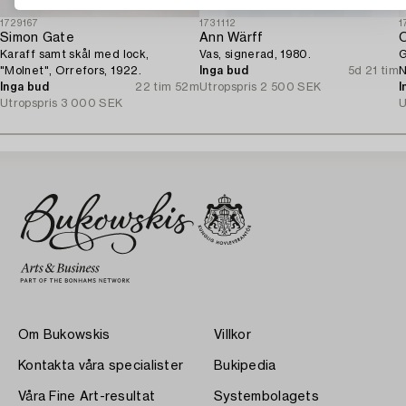
1729167
1731112
1
Simon Gate
Ann Wärff
O
Karaff samt skål med lock,
Vas, signerad, 1980.
G
"Molnet", Orrefors, 1922.
Inga bud
5d 21 tim
N
Inga bud
22 tim 52m
Utropspris
2 500 SEK
I
Utropspris
3 000 SEK
U
Om Bukowskis
Villkor
Kontakta våra specialister
Bukipedia
Våra Fine Art-resultat
Systembolagets