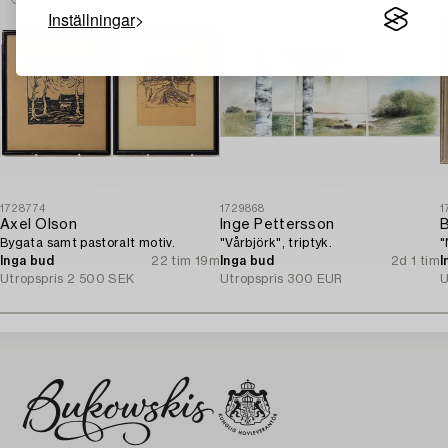
Inställningar
1728774
1729868
1
Axel Olson
Inge Pettersson
B
Bygata samt pastoralt motiv.
"Vårbjörk", triptyk.
"
Inga bud
22 tim 19m
Inga bud
2d 1 tim
I
Utropspris
2 500 SEK
Utropspris
300 EUR
U