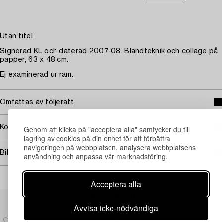
Utan titel.
Signerad KL och daterad 2007-08. Blandteknik och collage på
papper, 63 x 48 cm.
Ej examinerad ur ram.
Omfattas av följerätt
Köpinformation
Genom att klicka på "acceptera alla" samtycker du till
lagring av cookies på din enhet för att förbättra
navigeringen på webbplatsen, analysera webbplatsens
Bildrättigheter
användning och anpassa vår marknadsföring.
Acceptera alla
Andra har även tittat på
Avvisa icke-nödvändiga