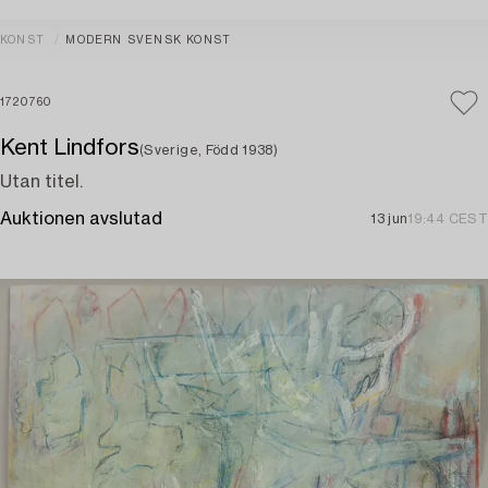
KONST
MODERN SVENSK KONST
1720760
Kent Lindfors
(Sverige, Född 1938)
Utan titel.
Auktionen avslutad
13 jun
19:44 CEST