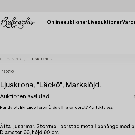
Onlineauktioner
Liveauktioner
Värde
BELYSNING
LJUSKRONOR
1720793
Ljuskrona, "Läckö", Markslöjd.
Auktionen avslutad
Har du ett liknande föremål du vill få värderat?
Kontakta oss
Åtta ljusarmar. Stomme i borstad metall behängd med p
Diameter 66, höjd 90 cm.