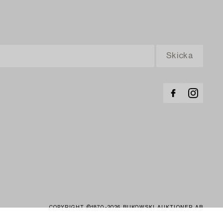
COPYRIGHT ©1870-2026 BUKOWSKI AUKTIONER AB