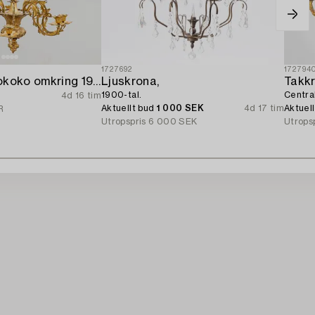
1727692
172794
Ljuskrona Nyrokoko omkring 1900.
Ljuskrona,
Takkr
1900-tal.
Centra
4d 16 tim
Aktuellt bud
1 000 SEK
4d 17 tim
Aktuel
R
Utropspris
6 000 SEK
Utrops