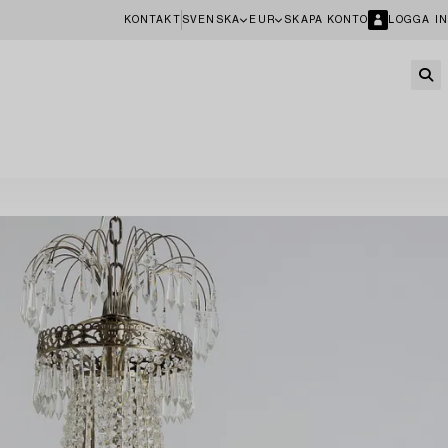
KONTAKT
SVENSKA
EUR
SKAPA KONTO
LOGGA IN