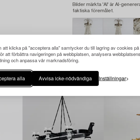
Bilder märkta 'AI' är AI-generer
faktiska föremålet.
att klicka på "acceptera alla" samtycker du till lagring av cookies på
för att förbättra navigeringen på webbplatsen, analysera webbplatsen
ning och anpassa vår marknadsföring.
Andra har även tittat på
eptera alla
Avvisa icke-nödvändiga
Inställningar