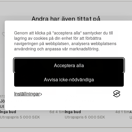
Andra har även tittat på
Genom att klicka på "acceptera alla" samtycker du till
lagring av cookies på din enhet för att förbättra
navigeringen på webbplatsen, analysera webbplatsens
användning och anpassa vår marknadsföring.
Acceptera alla
Avvisa icke-nödvändiga
Inställningar
1730423
1716995
1
Jörgen Waring
Anton Lamazares
V
Utan titel.
Utan titel.
M
Inga bud
6d 4 tim
Inga bud
4d 1 tim
A
Utropspris
5 000 SEK
Utropspris
6 000 SEK
U