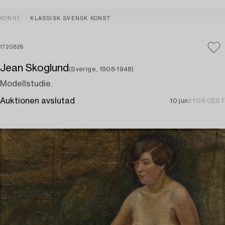
KONST
KLASSISK SVENSK KONST
1720828
Jean Skoglund
(Sverige, 1908-1948)
Modellstudie.
Auktionen avslutad
10 jun
21:08 CEST