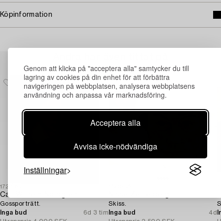
Köpinformation
Andra har även tittat på
Genom att klicka på "acceptera alla" samtycker du till
lagring av cookies på din enhet för att förbättra
navigeringen på webbplatsen, analysera webbplatsens
användning och anpassa vår marknadsföring.
Acceptera alla
Avvisa icke-nödvändiga
Inställningar
1727369
1720896
1
Carl Wilhelm Nordgren
Nisse Zetterberg
E
Gossporträtt.
Skiss.
S
Inga bud
6d 3 tim
Inga bud
4d
I