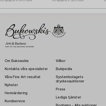
Utropspris
4 000 SEK
Utropspris
2 500 SEK
U
Om Bukowskis
Villkor
Kontakta våra specialister
Bukipedia
Våra Fine Art-resultat
Systembolagets
dryckesauktioner
Nyheter
Press
Hemvärdering
Lediga tjänster
Kundservice
Bonhams - Alla auktioner