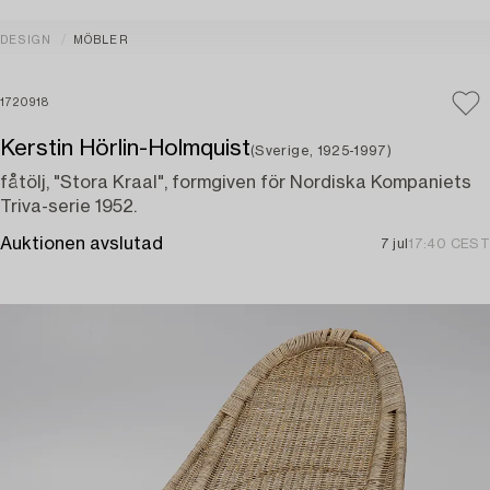
DESIGN
MÖBLER
1720918
Kerstin Hörlin-Holmquist
(Sverige, 1925-1997)
fåtölj, "Stora Kraal", formgiven för Nordiska Kompaniets
Triva-serie 1952.
Auktionen avslutad
7 jul
17:40 CEST