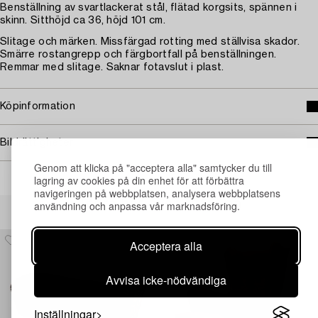
Benställning av svartlackerat stål, flätad korgsits, spännen i
skinn. Sitthöjd ca 36, höjd 101 cm.
Slitage och märken. Missfärgad rotting med ställvisa skador.
Smärre rostangrepp och färgbortfall på benställningen.
Remmar med slitage. Saknar fotavslut i plast.
Köpinformation
Bildrättigheter
Genom att klicka på "acceptera alla" samtycker du till
lagring av cookies på din enhet för att förbättra
navigeringen på webbplatsen, analysera webbplatsens
Andra har även tittat på
användning och anpassa vår marknadsföring.
Acceptera alla
Avvisa icke-nödvändiga
Inställningar