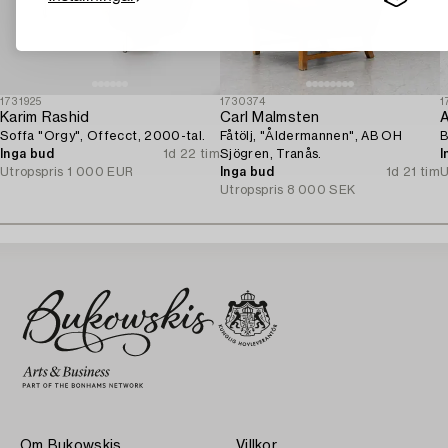
1731925
1730374
1
Karim Rashid
Carl Malmsten
Soffa "Orgy", Offecct, 2000-tal.
Fåtölj, "Åldermannen", AB OH
B
Inga bud
1d 22 tim
Sjögren, Tranås.
I
Utropspris
1 000 EUR
Inga bud
1d 21 tim
U
Utropspris
8 000 SEK
Om Bukowskis
Villkor