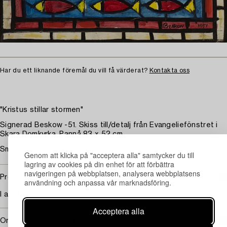
Har du ett liknande föremål du vill få värderat?
Kontakta oss
"Kristus stillar stormen"
Signerad Beskow -51. Skiss till/detalj från Evangeliefönstret i
Skara Domkyrka. Pannå 83 x 52 cm.
Smärre repor/märken.
Genom att klicka på "acceptera alla" samtycker du till
lagring av cookies på din enhet för att förbättra
navigeringen på webbplatsen, analysera webbplatsens
Proveniens
användning och anpassa vår marknadsföring.
I arv från konstnären.
Acceptera alla
Omfattas av följerätt