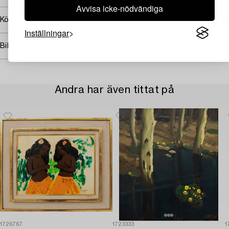
Avvisa icke-nödvändiga
Köpinformation
Inställningar
Bildrättigheter
Andra har även tittat på
1726767
1723333
1