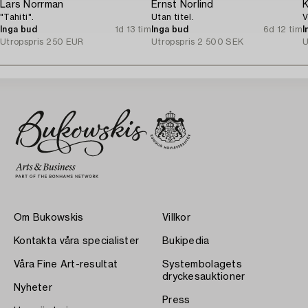
Lars Norrman
Ernst Norlind
K
"Tahiti".
Utan titel.
V
Inga bud
1d 13 tim
Inga bud
6d 12 tim
I
Utropspris
250 EUR
Utropspris
2 500 SEK
U
Om Bukowskis
Villkor
Kontakta våra specialister
Bukipedia
Våra Fine Art-resultat
Systembolagets
dryckesauktioner
Nyheter
Press