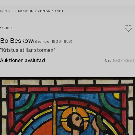
KONST
MODERN SVENSK KONST
1721035
Bo Beskow
(Sverige, 1906-1989)
"Kristus stillar stormen"
Auktionen avslutad
8 jul
10:27 CEST