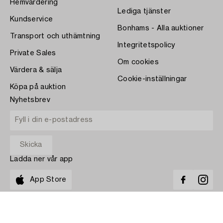
Hemvärdering
Lediga tjänster
Kundservice
Bonhams - Alla auktioner
Transport och uthämtning
Integritetspolicy
Private Sales
Om cookies
Värdera & sälja
Cookie-inställningar
Köpa på auktion
Nyhetsbrev
Ladda ner vår app
App Store
BETALA MED
COPYRIGHT ©1870-2026 BUKOWSKI AUKTIONER AB