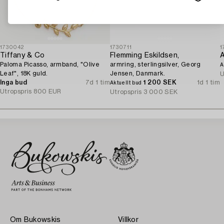
1730042
1730711
1
Tiffany & Co
Flemming Eskildsen,
Paloma Picasso, armband, "Olive
armring, sterlingsilver, Georg
A
Leaf", 18K guld.
Jensen, Danmark.
U
Inga bud
7d 1 tim
1 200 SEK
1d 1 tim
Aktuellt bud
Utropspris
800 EUR
Utropspris
3 000 SEK
Om Bukowskis
Villkor