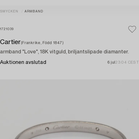
SMYCKEN
ARMBAND
1721039
Cartier
(Frankrike, Född 1847)
armband "Love", 18K vitguld, briljantslipade diamanter.
Auktionen avslutad
6 jul
23:04 CEST