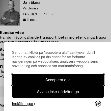
Jan Ekman
Värderare
+46 (0)70 267 09 23
E-post
Kundservice
Har du frågor gällande transport, betalning eller övriga frågor
vänligen kontakta vår Kundservice.
Sverige
Genom att klicka på "acceptera alla" samtycker du till
Telefontid: måndag – fredag 9–12
lagring av cookies på din enhet för att förbättra
+46 8-614 08 00
navigeringen på webbplatsen, analysera webbplatsens
användning och anpassa vår marknadsföring.
Finland
Telefontid: måndag – fredag 10–13
+358-9-668 91 10
Acceptera alla
Avvisa icke-nödvändiga
KUNDSERVICE
Inställningar
Vad kostar transporten?