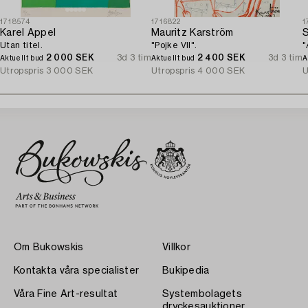
1718574
1716822
1
Karel Appel
Mauritz Karström
S
Utan titel.
"Pojke VII".
"
2 000 SEK
3d 3 tim
2 400 SEK
3d 3 tim
Aktuellt bud
Aktuellt bud
A
Utropspris
3 000 SEK
Utropspris
4 000 SEK
U
Om Bukowskis
Villkor
Kontakta våra specialister
Bukipedia
Våra Fine Art-resultat
Systembolagets
dryckesauktioner