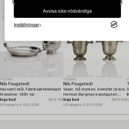
Andra har även tittat på
Avvisa icke-nödvändiga
Inställningar
1725418
1725243
1
Nils Fougstedt
Nils Fougstedt
T
Vas samt skål, Fabriksaktiebolaget
Vaser, två stycken, Swedish Grace,
D
Kronsilver, 1930-tal.
Herman Bergman konstgjuteri,
I
Inga bud
8d 6 tim
Stockholm, 1930.
Inga bud
8d 6 tim
U
Utropspris
4 000 SEK
Utropspris
3 000 SEK