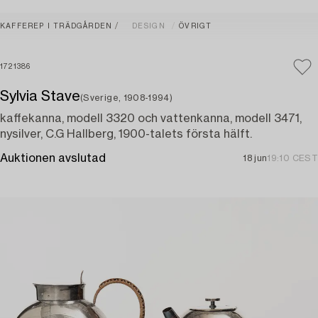
KAFFEREP I TRÄDGÅRDEN
DESIGN
ÖVRIGT
1721386
Sylvia Stave
(Sverige, 1908-1994)
kaffekanna, modell 3320 och vattenkanna, modell 3471,
nysilver, C.G Hallberg, 1900-talets första hälft.
Auktionen avslutad
18 jun
19:10 CEST