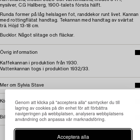
nysilver, C.G Hallberg, 1900-talets första hälft.
Runda former på låg helslagen fot, randdekor runt livet. Kannan
med rottingflätat handtag. Tekannan med handtag av svärtat
trä. Höjd 13-18 cm.
Bucklor. Något slitage och fläckar.
Övrig information
Kaffekannan i produktion från 1930.
Vattenkannan togs i produktion 1932/33.
Mer om Sylvia Stave
Genom att klicka på "acceptera alla" samtycker du till
Köpinformation
lagring av cookies på din enhet för att förbättra
navigeringen på webbplatsen, analysera webbplatsens
Bildrättigheter
användning och anpassa vår marknadsföring.
Acceptera alla