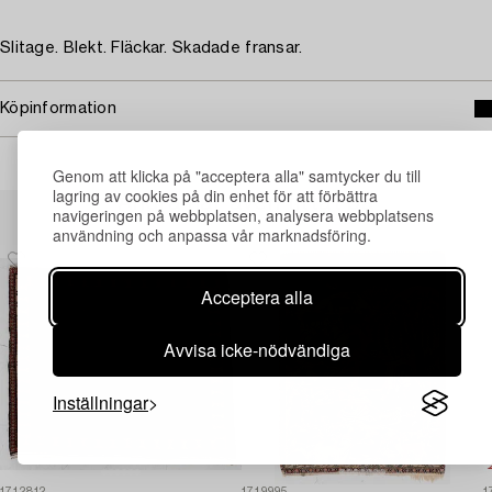
Slitage. Blekt. Fläckar. Skadade fransar.
Köpinformation
Genom att klicka på "acceptera alla" samtycker du till
lagring av cookies på din enhet för att förbättra
Andra har även tittat på
navigeringen på webbplatsen, analysera webbplatsens
användning och anpassa vår marknadsföring.
Acceptera alla
Avvisa icke-nödvändiga
Inställningar