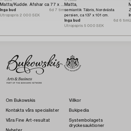
1712812
1719995
1
Matta/Kudde. Afshar ca 77 x 66 cm.
Matta,
M
Inga bud
6d 7 tim
semiantik Täbris, Nordvästa
Z
Utropspris
2 000 SEK
persien, ca 137 x 101 cm.
I
Inga bud
6d 6 tim
U
Utropspris
5 000 SEK
Om Bukowskis
Villkor
Kontakta våra specialister
Bukipedia
Våra Fine Art-resultat
Systembolagets
dryckesauktioner
Nyheter