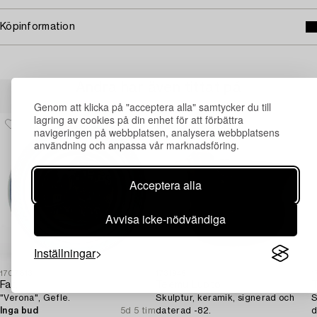
Köpinformation
Andra har även tittat på
Genom att klicka på "acceptera alla" samtycker du till
lagring av cookies på din enhet för att förbättra
navigeringen på webbplatsen, analysera webbplatsens
användning och anpassa vår marknadsföring.
Acceptera alla
Avvisa icke-nödvändiga
Inställningar
1707813
1731945
1
Fat,
Teemu Luoto
"Verona", Gefle.
Skulptur, keramik, signerad och
S
Inga bud
5d 5 tim
daterad -82.
d