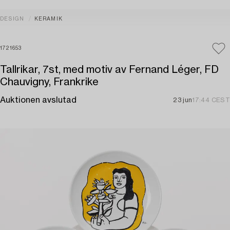
DESIGN
KERAMIK
1721653
Tallrikar, 7st, med motiv av Fernand Léger, FD
Chauvigny, Frankrike
Auktionen avslutad
23 jun
17:44 CEST