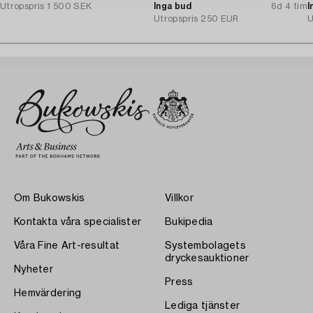
Utropspris
1 500 SEK
Inga bud
6d 4 tim
I
Utropspris
250 EUR
U
Om Bukowskis
Villkor
Kontakta våra specialister
Bukipedia
Våra Fine Art-resultat
Systembolagets
dryckesauktioner
Nyheter
Press
Hemvärdering
Lediga tjänster