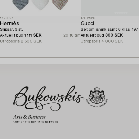
1729927
1708986
Hermès
Gucci
Slipsar, 3 st.
Set om ishink samt 6 glas, 197
Aktuellt bud
1 111 SEK
2d 18 tim
Aktuellt bud
300 SEK
Utropspris
2 500 SEK
Utropspris
4 000 SEK