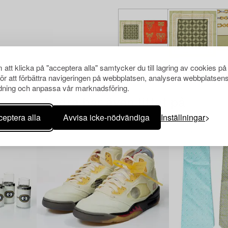
att klicka på "acceptera alla" samtycker du till lagring av cookies på
för att förbättra navigeringen på webbplatsen, analysera webbplatsen
ning och anpassa vår marknadsföring.
Andra har även tittat på
eptera alla
Avvisa icke-nödvändiga
Inställningar