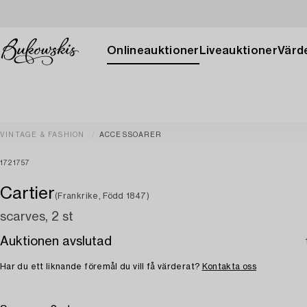
Onlineauktioner
Liveauktioner
Värde
VINTAGE & FASHION
ACCESSOARER
1721757
Cartier
(Frankrike, Född 1847)
scarves, 2 st
Auktionen avslutad
Har du ett liknande föremål du vill få värderat?
Kontakta oss