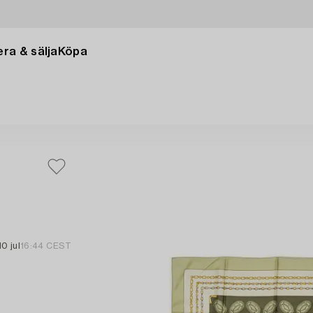
ra & sälja
Köpa
10 jul
16:44 CEST