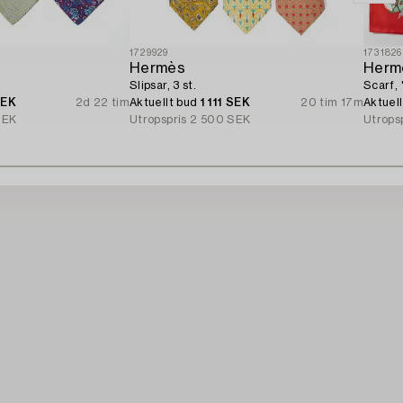
1729929
1731826
Hermès
Herm
Slipsar, 3 st.
Scarf, 
SEK
2d 22 tim
Aktuellt bud
1 111 SEK
20 tim 17m
Aktuel
SEK
Utropspris
2 500 SEK
Utrops