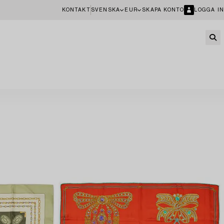
KONTAKT
SVENSKA
EUR
SKAPA KONTO
LOGGA IN