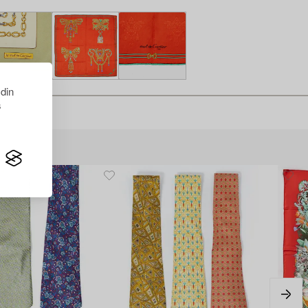
 din
s