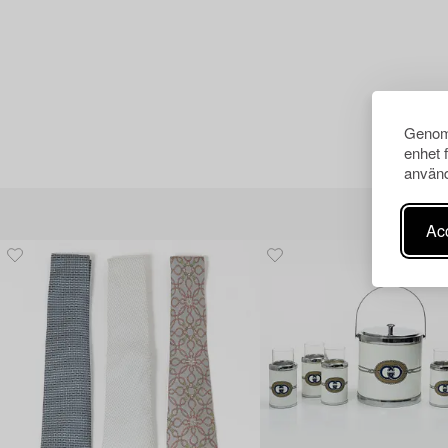
Genom 
enhet 
använd
Acc