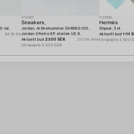
1725937
1729925
Sneakers,
Hermès
0-tal.
Jordan, Artikelnummer DH8565-100,
Slipsar, 3 st.
Jordan 5 Retro SP, storlek US 9.
5d 19 tim
Aktuellt bud
1 111 
Aktuellt bud
2 500 SEK
20 tim 49m
Utropspris
2 500 
Utropspris
5 000 SEK