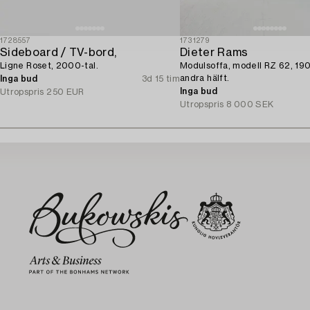
1728557
1731279
Sideboard / TV-bord,
Dieter Rams
Ligne Roset, 2000-tal.
Modulsoffa, modell RZ 62, 19
andra hälft.
Inga bud
3d 15 tim
Inga bud
Utropspris
250 EUR
Utropspris
8 000 SEK