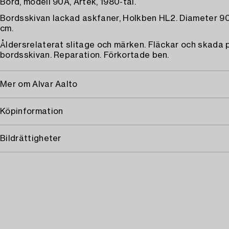
Bord, modell 90A, Artek, 1980-tal.
Bordsskivan lackad askfaner, Holkben HL2. Diameter 90
cm.
Åldersrelaterat slitage och märken. Fläckar och skada 
bordsskivan. Reparation. Förkortade ben.
Mer om Alvar Aalto
Köpinformation
Bildrättigheter