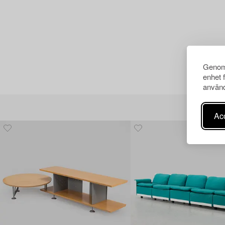
Genom 
enhet 
använd
Acc