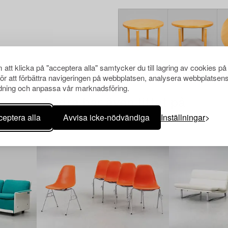
att klicka på "acceptera alla" samtycker du till lagring av cookies på
för att förbättra navigeringen på webbplatsen, analysera webbplatsen
ning och anpassa vår marknadsföring.
Andra har även tittat på
eptera alla
Avvisa icke-nödvändiga
Inställningar