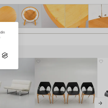
 din
s