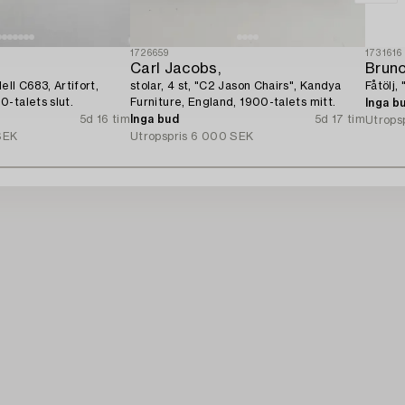
1726659
1731616
Carl Jacobs,
Brun
ell C683, Artifort,
stolar, 4 st, "C2 Jason Chairs", Kandya
Fåtölj,
-talets slut.
Furniture, England, 1900-talets mitt.
Inga b
5d 16 tim
Inga bud
5d 17 tim
Utrops
SEK
Utropspris
6 000 SEK