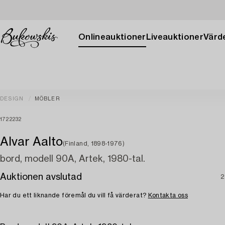
Onlineauktioner
Liveauktioner
Värde
DESIGN
MÖBLER
1722232
Alvar Aalto
(Finland, 1898-1976)
bord, modell 90A, Artek, 1980-tal.
Auktionen avslutad
2
Har du ett liknande föremål du vill få värderat?
Kontakta oss