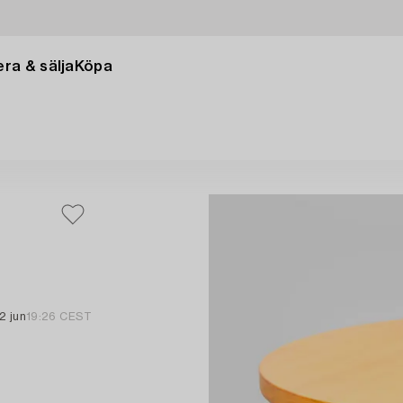
ra & sälja
Köpa
2 jun
19:26 CEST