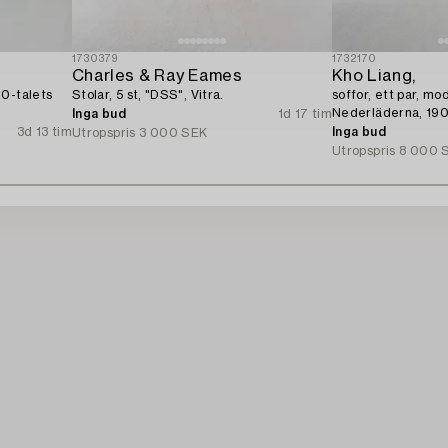
1730379
1732170
Charles & Ray Eames
Kho Liang,
00-talets
Stolar, 5 st, "DSS", Vitra.
soffor, ett par, mod
Nederläderna, 1900
Inga bud
1d 17 tim
3d 13 tim
Inga bud
Utropspris
3 000 SEK
Utropspris
8 000 