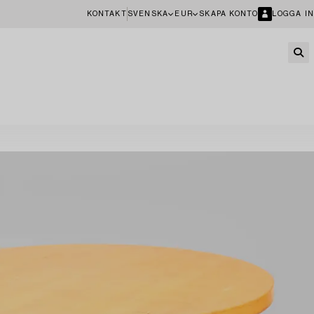
KONTAKT
SVENSKA
EUR
SKAPA KONTO
LOGGA IN