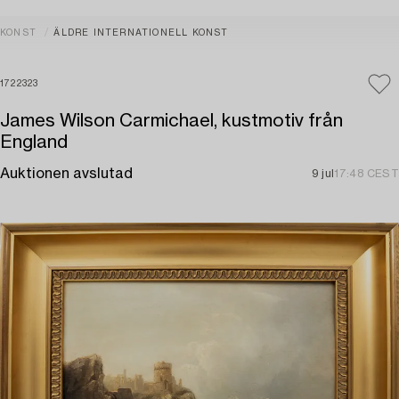
KONST
ÄLDRE INTERNATIONELL KONST
1722323
James Wilson Carmichael, kustmotiv från
England
Auktionen avslutad
9 jul
17:48 CEST