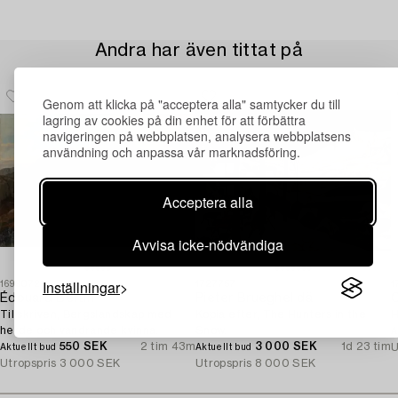
Andra har även tittat på
Genom att klicka på "acceptera alla" samtycker du till
lagring av cookies på din enhet för att förbättra
navigeringen på webbplatsen, analysera webbplatsens
användning och anpassa vår marknadsföring.
Acceptera alla
Avvisa icke-nödvändiga
Inställningar
1699072
1727757
1
Édouard Bertin
Pieter Brueghel dä
O
Tillskriven, Bergslandskap med
Kopia efter, The Hunters in the
H
herde och vandrande kvinna.
Snow.
A
550 SEK
2 tim 43m
3 000 SEK
1d 23 tim
U
Aktuellt bud
Aktuellt bud
Utropspris
3 000 SEK
Utropspris
8 000 SEK