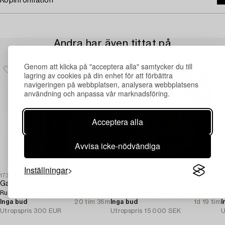
Köpinformation
Andra har även tittat på
Genom att klicka på "acceptera alla" samtycker du till
lagring av cookies på din enhet för att förbättra
navigeringen på webbplatsen, analysera webbplatsens
användning och anpassa vår marknadsföring.
Acceptera alla
Avvisa icke-nödvändiga
Inställningar
1730174
1730635
1
Gallerimatta,
Matta,
M
Rudbar, ca 383 x 66 cm.
Zigler Design. ca 293 x 243 cm.
A
Inga bud
20 tim 36m
Inga bud
1d 19 tim
I
Utropspris
300 EUR
Utropspris
15 000 SEK
U