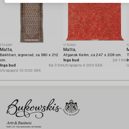
1724397
1730621
1
Matta,
Matta,
M
Bakhtiari, signerad, ca 580 x 212
Afgansk Kelim, ca 247 x 208 cm.
T
cm.
Inga bud
2d 1 tim
I
Inga bud
6d 3 tim
Utropspris
4 000 SEK
U
Utropspris
10 000 SEK