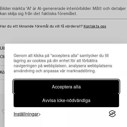
Bilder märkta 'AI' är AI-genererade interiörbilder. Mått och detaljer
kan skilja sig från det faktiska föremålet.
Har du ett liknande föremål du vill få värderat?
Kontakta oss
Ull.
Genom att klicka på "acceptera alla" samtycker du till
Obetydligt ytslitage.
lagring av cookies på din enhet för att förbättra
navigeringen på webbplatsen, analysera webbplatsens
användning och anpassa vår marknadsföring.
Köpinformation
Acceptera alla
Andra har även tittat på
Avvisa icke-nödvändiga
Inställningar