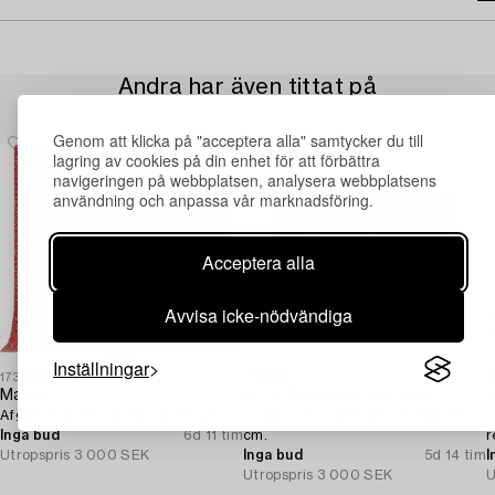
Andra har även tittat på
Genom att klicka på "acceptera alla" samtycker du till
lagring av cookies på din enhet för att förbättra
navigeringen på webbplatsen, analysera webbplatsens
användning och anpassa vår marknadsföring.
Acceptera alla
Avvisa icke-nödvändiga
Inställningar
1730620
1725100
1
Matta,
Antik Shasavan Mafrash,
M
Afgansk Kelim, ca 200 x 199 cm.
Längd 105, bredd 55 cm, höjd 65
K
Inga bud
6d 11 tim
cm.
r
Utropspris
3 000 SEK
Inga bud
5d 14 tim
I
Utropspris
3 000 SEK
U