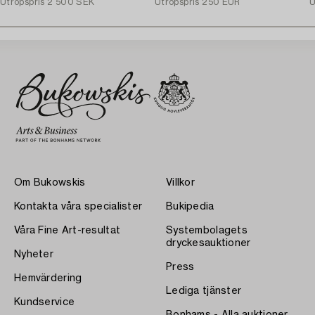
Utropspris
2 500 SEK
Utropspris
250 EUR
U
Om Bukowskis
Villkor
Kontakta våra specialister
Bukipedia
Våra Fine Art-resultat
Systembolagets
dryckesauktioner
Nyheter
Press
Hemvärdering
Lediga tjänster
Kundservice