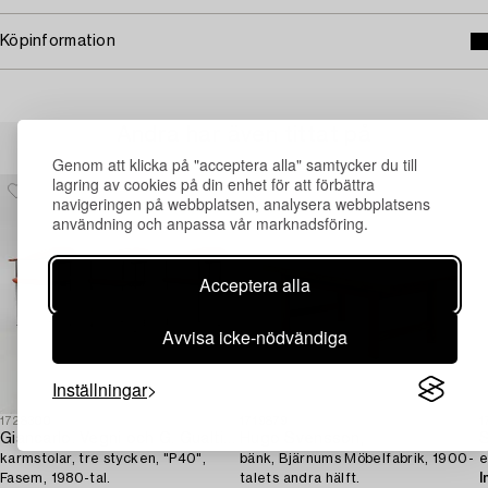
Köpinformation
Andra har även tittat på
Genom att klicka på "acceptera alla" samtycker du till
lagring av cookies på din enhet för att förbättra
navigeringen på webbplatsen, analysera webbplatsens
användning och anpassa vår marknadsföring.
Acceptera alla
Avvisa icke-nödvändiga
Inställningar
1728300
1719879
1
Giancarlo. Vegni och G. Gualtierotti,
Hugo Svensson,
karmstolar, tre stycken, "P40",
bänk, Bjärnums Möbelfabrik, 1900-
e
Fasem, 1980-tal.
talets andra hälft.
I