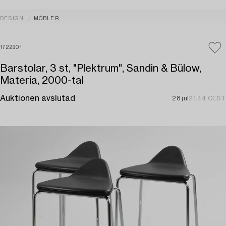
DESIGN
MÖBLER
1722901
Barstolar, 3 st, "Plektrum", Sandin & Bülow,
Materia, 2000-tal
Auktionen avslutad
28 jul
21:44 CEST