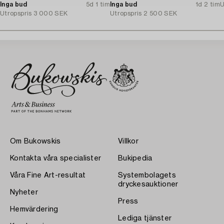
Inga bud
5d 1 tim
Inga bud
1d 2 tim
U
Utropspris
3 000 SEK
Utropspris
2 500 SEK
Om Bukowskis
Villkor
Kontakta våra specialister
Bukipedia
Våra Fine Art-resultat
Systembolagets
dryckesauktioner
Nyheter
Press
Hemvärdering
Lediga tjänster