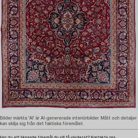
Bilder märkta 'AI' är AI-genererade interiörbilder. Mått och detaljer
kan skilja sig från det faktiska föremålet.
Har du ett liknande föremål du vill få värderat?
Kontakta oss