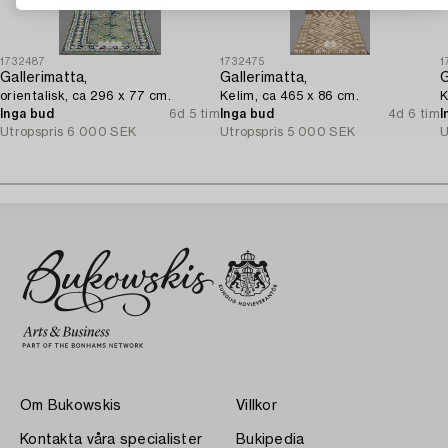
1732487
1732475
1
Gallerimatta,
Gallerimatta,
G
orientalisk, ca 296 x 77 cm.
Kelim, ca 465 x 86 cm.
K
Inga bud
6d 5 tim
Inga bud
4d 6 tim
I
Utropspris
6 000 SEK
Utropspris
5 000 SEK
U
Om Bukowskis
Villkor
Kontakta våra specialister
Bukipedia