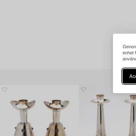
Genom 
enhet 
använd
Acc