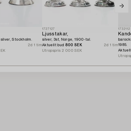
1727127
1732112
Ljusstakar,
Kande
 silver, Stockholm.
silver, 3st, Norge, 1900-tal.
barocks
1985.
2d 1 tim
Aktuellt bud
800 SEK
2d 1 tim
Aktuel
SEK
Utropspris
2 000 SEK
Utrops