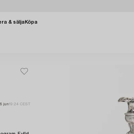
ra & sälja
Köpa
6 jun
19:24 CEST