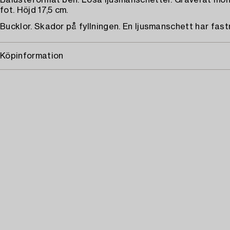
Balusteformat ben. Lösa ljusmanschetter. Graverat mon
fot. Höjd 17,5 cm.
Bucklor. Skador på fyllningen. En ljusmanschett har fast
Köpinformation