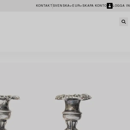
KONTAKT
SVENSKA
EUR
SKAPA KONTO
LOGGA IN