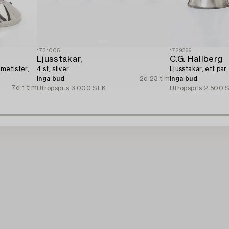
1731005
1729369
Ljusstakar,
C.G. Hallberg
ametister,
4 st, silver.
Ljusstakar, ett par,
Inga bud
2d 23 tim
Inga bud
7d 1 tim
Utropspris
3 000 SEK
Utropspris
2 500 