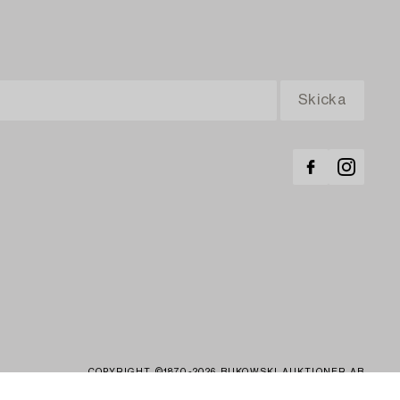
COPYRIGHT ©1870-2026 BUKOWSKI AUKTIONER AB