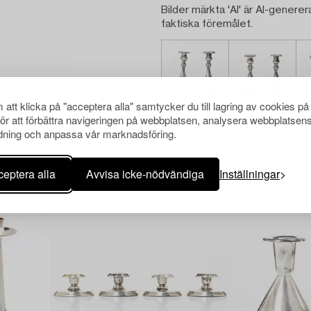
Bilder märkta 'AI' är AI-generer
faktiska föremålet.
att klicka på "acceptera alla" samtycker du till lagring av cookies på
för att förbättra navigeringen på webbplatsen, analysera webbplatsen
ning och anpassa vår marknadsföring.
Andra har även tittat på
eptera alla
Avvisa icke-nödvändiga
Inställningar