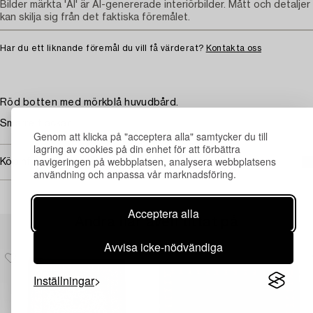
Bilder märkta 'AI' är AI-genererade interiörbilder. Mått och detaljer
kan skilja sig från det faktiska föremålet.
Har du ett liknande föremål du vill få värderat?
Kontakta oss
Röd botten med mörkblå huvudbård.
Smärre fläckar.
Genom att klicka på "acceptera alla" samtycker du till
lagring av cookies på din enhet för att förbättra
navigeringen på webbplatsen, analysera webbplatsens
Köpinformation
användning och anpassa vår marknadsföring.
Acceptera alla
Andra har även tittat på
Avvisa icke-nödvändiga
Inställningar