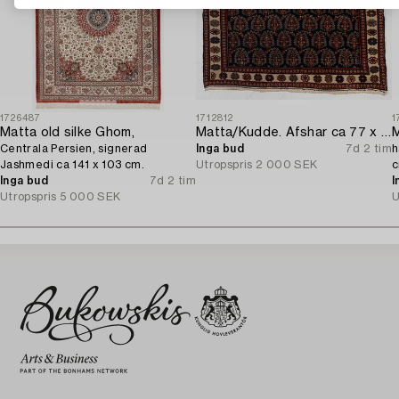
1726487
1712812
1
Matta old silke Ghom,
Matta/Kudde. Afshar ca 77 x 66 cm.
M
Centrala Persien, signerad
Inga bud
7d 2 tim
h
Jashmedi ca 141 x 103 cm.
Utropspris
2 000 SEK
c
Inga bud
7d 2 tim
I
Utropspris
5 000 SEK
U