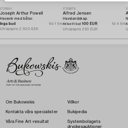
1728511
1729876
1
Joseph Arthur Powell
Alfred Jensen
A
Havsvik med båtar.
Havslandskap.
N
Inga bud
6d 1 tim
100 EUR
1d 4 tim
Aktuellt bud
A
Utropspris
2 500 SEK
Utropspris
250 EUR
U
Om Bukowskis
Villkor
Kontakta våra specialister
Bukipedia
Våra Fine Art-resultat
Systembolagets
dryckesauktioner