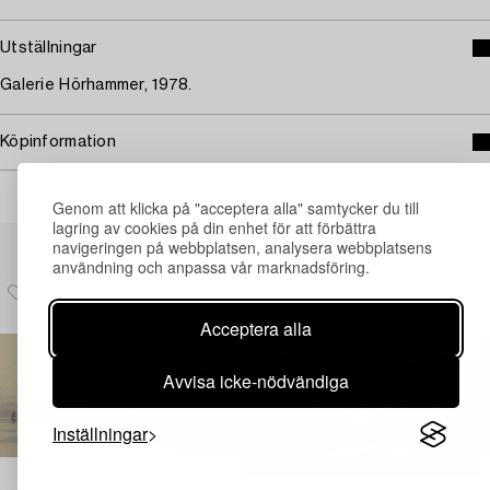
Utställningar
Galerie Hörhammer, 1978.
Köpinformation
Genom att klicka på "acceptera alla" samtycker du till
lagring av cookies på din enhet för att förbättra
Andra har även tittat på
navigeringen på webbplatsen, analysera webbplatsens
användning och anpassa vår marknadsföring.
Acceptera alla
Avvisa icke-nödvändiga
Inställningar