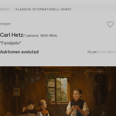
KONST
KLASSISK INTERNATIONELL KONST
1723217
Carl Hetz
(Tyskland, 1828-1899)
"Familjeliv"
Auktionen avslutad
10 jun
20:12 CEST