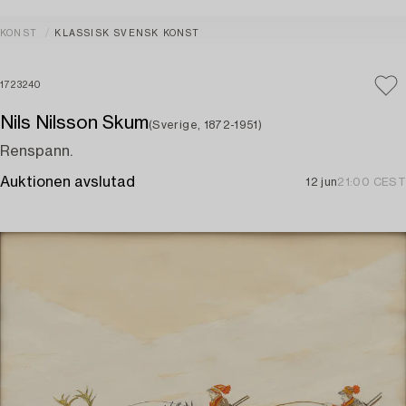
KONST
KLASSISK SVENSK KONST
1723240
Nils Nilsson Skum
(Sverige, 1872-1951)
Renspann.
Auktionen avslutad
12 jun
21:00 CEST