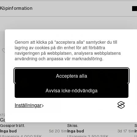
Köpinformation
Andra har även tittat på
Genom att klicka på "acceptera alla" samtycker du till
lagring av cookies på din enhet för att förbättra
navigeringen på webbplatsen, analysera webbplatsens
användning och anpassa vår marknadsföring.
Acceptera alla
Avvisa icke-nödvändiga
Inställningar
1727369
1720896
1
Carl Wilhelm Nordgren
Nisse Zetterberg
E
Gossporträtt.
Skiss.
S
Inga bud
5d 20 tim
Inga bud
3d 17 tim
I
Utropspris
4 000 SEK
Utropspris
2 500 SEK
U