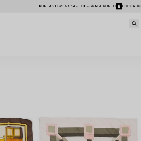
KONTAKT
SVENSKA
EUR
SKAPA KONTO
LOGGA IN