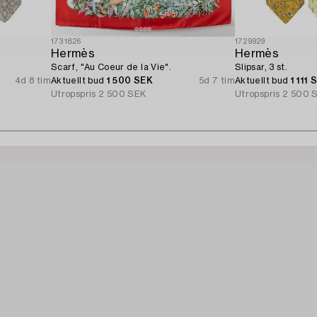
1731826
1729929
Hermès
Hermès
Scarf, "Au Coeur de la Vie".
Slipsar, 3 st.
4d 8 tim
Aktuellt bud
1 500 SEK
5d 7 tim
Aktuellt bud
1 111 
Utropspris
2 500 SEK
Utropspris
2 500 