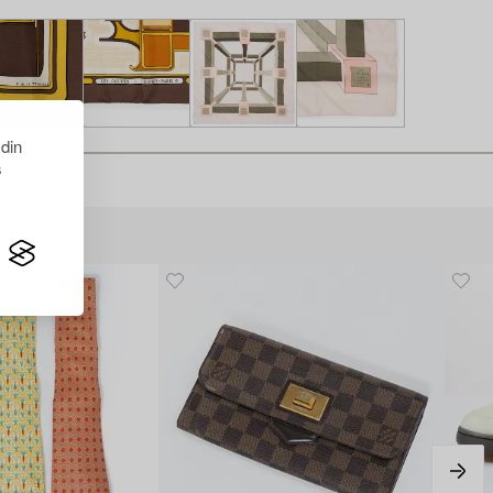
 din
s