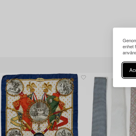
Genom 
enhet 
använd
Acc