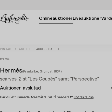
Onlineauktioner
Liveauktioner
Värde
VINTAGE & FASHION
ACCESSOARER
1723341
Hermès
(Frankrike, Grundat 1837)
scarves, 2 st "Les Coupés" samt "Perspective"
Auktionen avslutad
Har du ett liknande föremål du vill få värderat?
Kontakta oss