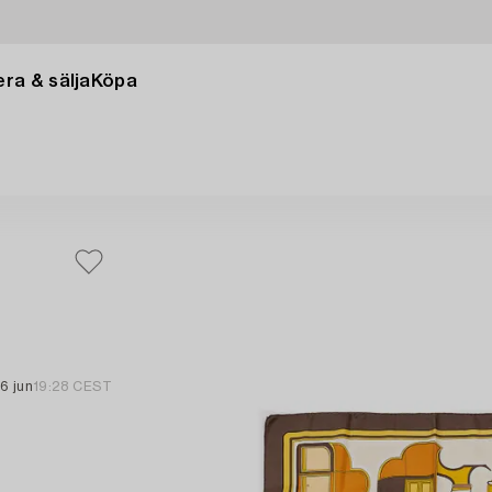
ra & sälja
Köpa
16 jun
19:28 CEST