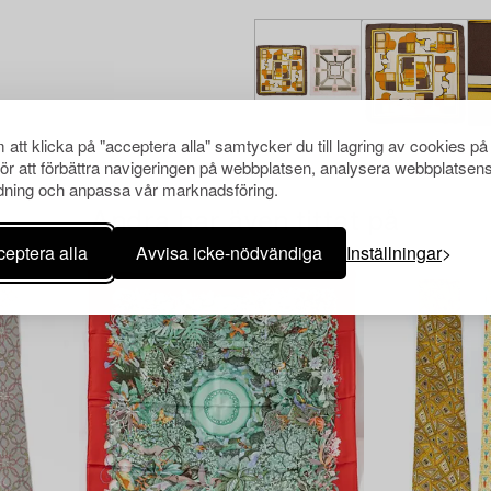
att klicka på "acceptera alla" samtycker du till lagring av cookies på
för att förbättra navigeringen på webbplatsen, analysera webbplatsen
ning och anpassa vår marknadsföring.
Andra har även tittat på
eptera alla
Avvisa icke-nödvändiga
Inställningar