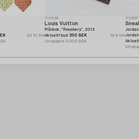
1731046
172593
Louis Vuitton
Snea
Plånbok, "Rosebery", 2013.
Jordan
Jordan 
SEK
2d 10 tim
Aktuellt bud
300 SEK
1d 9 tim
Aktuel
SEK
Utropspris
3 000 SEK
Utrops