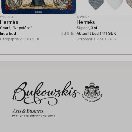
1730654
1729927
Hermès
Hermès
Scarf, "Napoléon".
Slipsar, 3 st.
Inga bud
6d 9 tim
Aktuellt bud
1 111 SEK
Utropspris
2 500 SEK
Utropspris
2 500 SEK