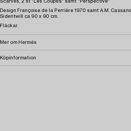
Scarves, 2 st "Les Coupés" samt "Perspective"
Design Françoise de la Perrière 1970 samt A.M. Cassand
Sidentwill ca 90 x 90 cm.
Fläckar.
Mer om Hermès
Köpinformation