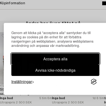
Köpinformation
Andra har även tittat på
Genom att klicka på "acceptera alla" samtycker du till
lagring av cookies på din enhet för att förbättra
navigeringen på webbplatsen, analysera webbplatsens
användning och anpassa vår marknadsföring.
Acceptera alla
Avvisa icke-nödvändiga
Inställningar
1729744
1729904
1
Stolar ett par Lindome,
Stolar,
S
sent 1700-tal, Sengustavianska.
4 st, sent 1900-tal.
e
Inga bud
5 tim 6m
Inga bud
1d 6 tim
t
Utropspris
2 500 SEK
Utropspris
2 500 SEK
I