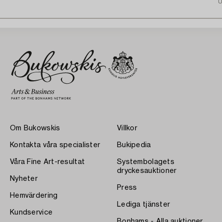
U
Om Bukowskis
Villkor
Kontakta våra specialister
Bukipedia
Våra Fine Art-resultat
Systembolagets
dryckesauktioner
Nyheter
Press
Hemvärdering
Lediga tjänster
Kundservice
Bonhams - Alla auktioner