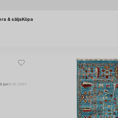
ra & sälja
Köpa
0 jun
19:52 CEST