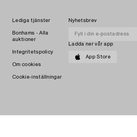
Lediga tjänster
Nyhetsbrev
Bonhams - Alla
auktioner
Ladda ner vår app
Integritetspolicy
App Store
Om cookies
Cookie-inställningar
BETALA MED