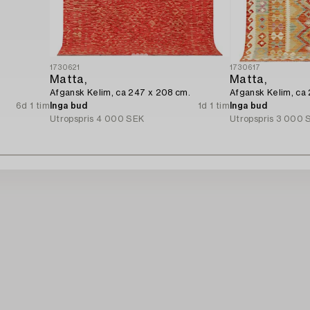
1730621
1730617
Matta,
Matta,
Afgansk Kelim, ca 247 x 208 cm.
Afgansk Kelim, ca
6d 1 tim
Inga bud
1d 1 tim
Inga bud
Utropspris
4 000 SEK
Utropspris
3 000 