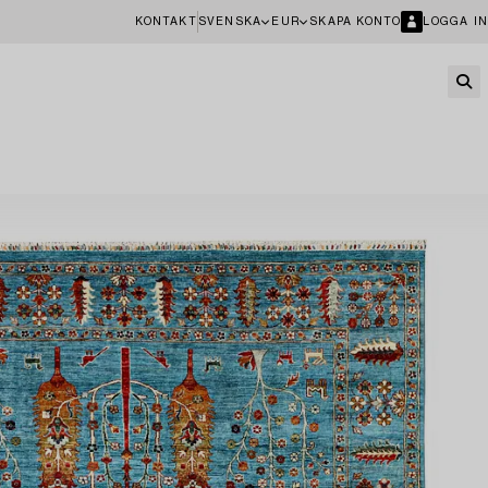
KONTAKT
SVENSKA
EUR
SKAPA KONTO
LOGGA IN