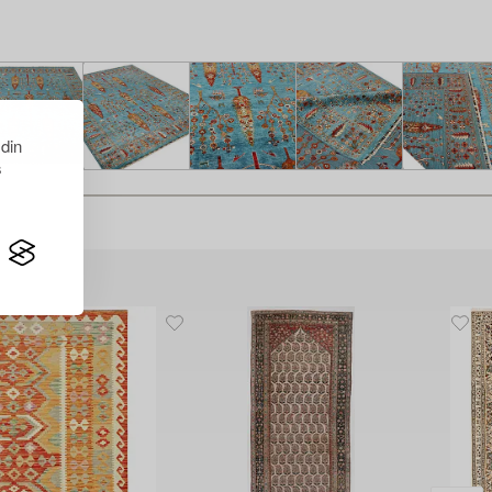
 din
s