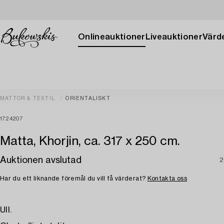
Onlineauktioner
Liveauktioner
Värde
MATTOR & TEXTIL
ORIENTALISKT
1724207
Matta, Khorjin, ca. 317 x 250 cm.
Auktionen avslutad
2
Har du ett liknande föremål du vill få värderat?
Kontakta oss
Ull.