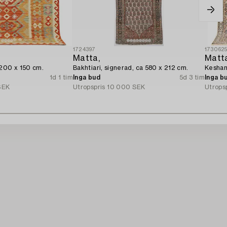
1724397
173062
Matta,
Matt
 200 x 150 cm.
Bakhtiari, signerad, ca 580 x 212 cm.
Keshan
1d 1 tim
Inga bud
5d 3 tim
Inga b
SEK
Utropspris
10 000 SEK
Utrops