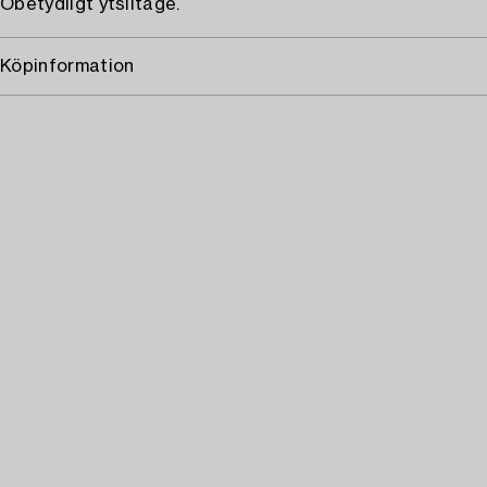
Obetydligt ytslitage.
Köpinformation