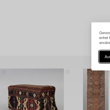
Genom 
enhet 
använd
Acc